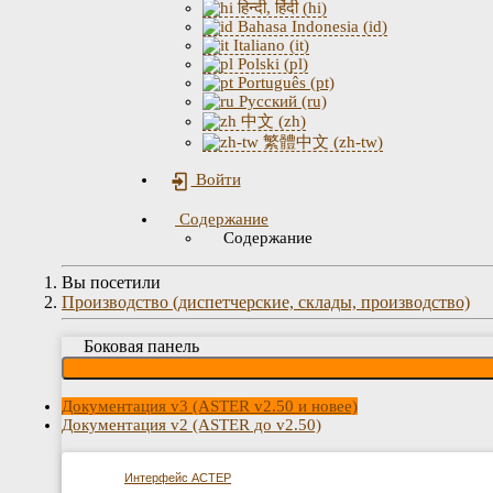
हिन्दी, हिंदी (hi)
Bahasa Indonesia (id)
Italiano (it)
Polski (pl)
Português (pt)
Русский (ru)
中文 (zh)
繁體中文 (zh-tw)
Войти
Содержание
Содержание
Вы посетили
Производство (диспетчерские, склады, производство)
Боковая панель
Документация v3 (ASTER v2.50 и новее)
Документация v2 (ASTER до v2.50)
Интерфейс АСТЕР