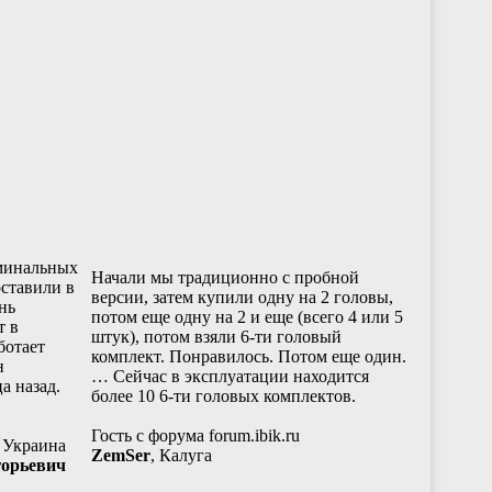
рминальных
Начали мы традиционно с пробной
оставили в
версии, затем купили одну на 2 головы,
нь
потом еще одну на 2 и еще (всего 4 или 5
т в
штук), потом взяли 6-ти головый
ботает
комплект. Понравилось. Потом еще один.
н
… Сейчас в эксплуатации находится
а назад.
более 10 6-ти головых комплектов.
Гость с форума forum.ibik.ru
, Украина
ZemSer
, Калуга
горьевич