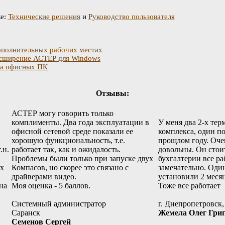
же:
Технические решения
и
Руководство пользователя
дополнительных рабочих местах
асширение АСТЕР для Windows
на офисных ПК
Отзывы:
АСТЕР​​​​​​​ могу говорить только
комплименты. Два года эксплуатации в
У меня два 2-х те
офисной сетевой среде показали ее
комплекса, один п
хорошую функциональность, т.е.
прощлом году. Оче
.н.
работает так, как и ожидалость.
довольны. Он стои
Проблемы были только при запуске двух
бухгалтерии все ра
ых
Компасов, но скорее это связано с
замечательно. Оди
драйверами видео.
установили 2 месяц
на
Моя оценка - 5 баллов.
Тоже все работает
Системный администратор
г. Днепропетровск
Саранск
Жемела Олег Гри
Семенов Сергей