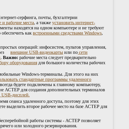
Интернет-серфинга, почты, бухгалтерии
 и рабочие места
, а также
установить интернет-
ументы находятся на одном компьютере и не требуют
о обеспечить как
встроенными средствами Windows
,
ля простых операций: инфосистем, пультов управления,
рез
внешние USB-видеокарты
или по
сети
и
.
Важно:
рабочие места следует предварительно
бору оборудования
для большого количества рабочих
к мобильные Windows-терминалы. Для этого на них
ользовать стандартные программы удаленного
всегда будете подключены к главному компьютеру,
ние АСТЕР для создания дополнительных терминалов
 USB-дисплей.
емя сеанса удаленного доступа, поэтому для этих
те выделить второе рабочее место на базе АСТЕР для
я бесперебойной работы системы - АСТЕР позволяет
рячего или холодного резервирования.