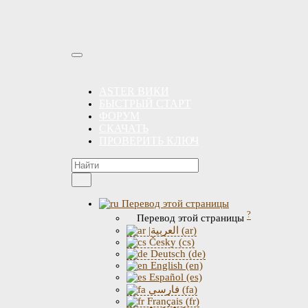
ASTER ВИКИ
БЫСТРЫЙ СТАРТ
ФОРУМ
СКАЧАТЬ
ПРОВЕРИТЬ КЛЮЧ
Перевод этой страницы
?
Перевод этой страницы
|العربية (ar)
Česky (cs)
Deutsch (de)
English (en)
Español (es)
فارسی (fa)
Français (fr)