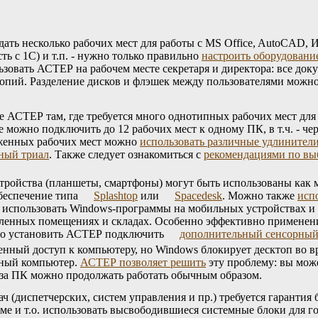
ать несколько рабочих мест для работы с MS Office, AutoCAD, 
ь с 1С) и т.п. - нужно только правильно
настроить оборудование
ьзовать АСТЕР на рабочем месте секретаря и директора: все док
 копий. Разделение дисков и флэшек между пользователями можн
СТЕР​​​​​​​ там, где требуется много однотипных рабочих мест д
е можно подключить до 12 рабочих мест к одному ПК, в т.ч. - че
женных рабочих мест можно
использовать различные удлинител
вный триал
. Также следует ознакомиться с
рекомендациями по вы
 устройства (планшеты, смартфоны) могут быть использованы ка
беспечение типа
Splashtop
или
Spacedesk
. Можно также
исп
е использовать Windows-программы на мобильных устройствах и 
тдаленных помещениях и складах. Особенно эффективно примене
установить АСТЕР​​​​​​​ подключить
дополнительный сенсорный
енный доступ к компьютеру, но Windows блокирует десктоп во вр
ьный компьютер.
АСТЕР позволяет решить
эту проблему: вы може
к за ПК можно продолжать работать обычным образом.
ч (диспетчерских, систем управления и пр.) требуется гаранти
ме и т.о. использовать высвободившиеся системные блоки для го