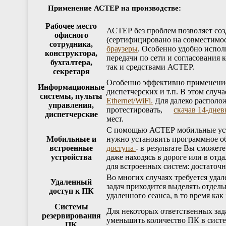
Применение АСТЕР на производстве:
Рабочее место
АСТЕР без проблем позволяет созд
офисного
(сертифицировано на совместимост
сотрудника,
браузеры
. Особенно удобно испол
конструктора,
передачи по сети и согласования
бухгалтера,
так и средствами АСТЕР​​​​​​​.
секретаря
Особенно эффективно применение А
Информационные
диспетчерских и т.п. В этом случа
системы, пульты
Ethernet/WiFi.
Для далеко располо
управления,
протестировать,
скачав 14-дне
диспетчерские
мест.
С помощью АСТЕР​​​​​​​ мобильные
Мобильные и
нужно установить программное о
встроенные
доступа
- в результате Вы сможет
устройства
даже находясь в дороге или в о
для встроенных систем: достаточно 
Во многих случаях требуется удал
Удаленный
задач приходится выделять отдел
доступ к ПК
удаленного сеанса, в то время ка
Системы
Для некоторых ответственных зада
резервирования
уменьшить количество ПК в систе
ПК