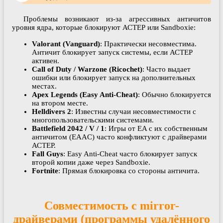
Проблемы возникают из-за агрессивных античитов
уровня ядра, которые блокируют АСТЕР или Sandboxie:
Valorant (Vanguard)
: Практически несовместима.
Античит блокирует запуск системы, если АСТЕР
активен.
Call of Duty / Warzone (Ricochet)
: Часто выдает
ошибки или блокирует запуск на дополнительных
местах.
Apex Legends (Easy Anti-Cheat)
: Обычно блокируется
на втором месте.
Helldivers 2
: Известны случаи несовместимости с
многопользовательскими системами.
Battlefield 2042 / V / 1
: Игры от EA с их собственным
античитом (EAAC) часто конфликтуют с драйверами
АСТЕР.
Fall Guys
: Easy Anti-Cheat часто блокирует запуск
второй копии даже через Sandboxie.
Fortnite
: Прямая блокировка со стороны античита.
Совместимость с mirror-
драйверами (программы удалённого