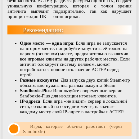
безопасности. АСТЕР, разделяя ресурсы одного ПК, создает
уникальную конфигурацию, которая с точки зрения
античита выглядит подозрительно, так как нарушает
принцип «один ПК — один игрок».
Рекомендации:
Одно место — одна игра
: Если игра не запускается
на втором месте, попробуйте запустить её только на
первом (основном) месте, предварительно выключив
все игровые клиенты на других рабочих местах. Если
античит блокирует систему целиком, может
потребоваться полное отключение АСТЕР перед
игрой.
Разные аккаунты
: Для запуска двух копий Steam-игр
обязательно нужны два разных аккаунта Steam.
Sandboxie-Plus
: Используйте современные версии
Sandboxie-Plus для изоляции игровых клиентов.
IP-адреса
: Если игра «не видит» сервер в локальной
сети, созданный на соседнем месте, назначьте
каждому месту свой IP-адрес в настройках АСТЕР.
Игры, которые обычно работают (через
Sandboxie)