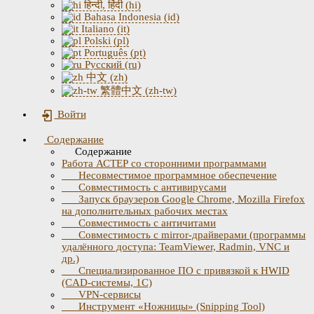
हिन्दी, हिंदी (hi)
Bahasa Indonesia (id)
Italiano (it)
Polski (pl)
Português (pt)
Русский (ru)
中文 (zh)
繁體中文 (zh-tw)
Войти
Содержание
Содержание
Работа АСТЕР со сторонними программами
Несовместимое программное обеспечение
Совместимость с антивирусами
Запуск браузеров Google Chrome, Mozilla Firefox
на дополнительных рабочих местах
Совместимость с античитами
Совместимость с mirror-драйверами (программы
удалённого доступа: TeamViewer, Radmin, VNC и
др.)
Специализированное ПО с привязкой к HWID
(CAD-системы, 1С)
VPN-сервисы
Инструмент «Ножницы» (Snipping Tool)