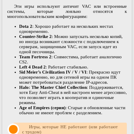
Эти игры используют античит VAC или встроенные
системы, которые лояльно относятся к
многопользовательским конфигурациям:
Dota 2
: Хорошо работает на нескольких местах
одновременно.
Counter-Strike 2
: Можно запускать несколько копий,
но иногда возникают сложности с подключением к
серверам, защищенным VAC, если запуск идет из
одной песочницы.
Team Fortress 2
: Совместима, работает аналогично
CS2.
Left 4 Dead 2
: Работает стабильно.
Sid Meier’s Civilization IV / V / VI
: Прекрасно идут
одновременно, но для сетевой игры на одном ПК
может потребоваться разделение IP-адресов.
Halo: The Master Chief Collection
: Поддерживается,
хотя Easy Anti-Cheat в ней настроен менее агрессивно,
что позволяет играть в кооператив и одиночные
режимы.
Age of Empires (серия)
: Старые и обновленные части
обычно не имеют проблем с разделением.
Игры, которые НЕ работают (или работают
с трудом)