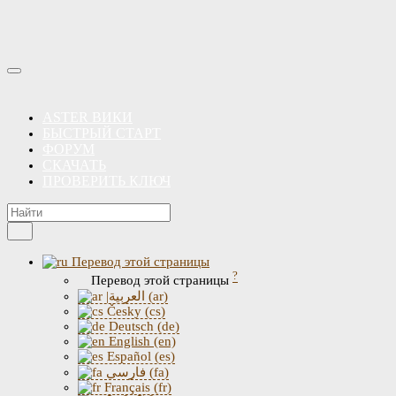
ASTER ВИКИ
БЫСТРЫЙ СТАРТ
ФОРУМ
СКАЧАТЬ
ПРОВЕРИТЬ КЛЮЧ
Перевод этой страницы
?
Перевод этой страницы
|العربية (ar)
Česky (cs)
Deutsch (de)
English (en)
Español (es)
فارسی (fa)
Français (fr)