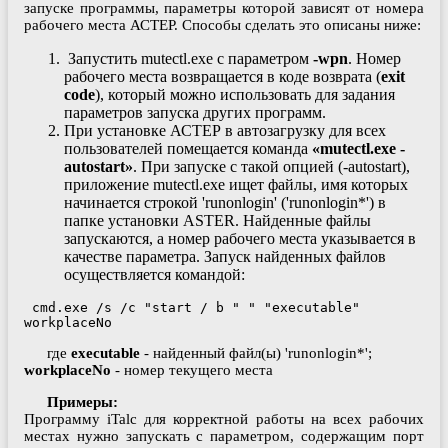
запуске программы, параметры которой зависят от номера
рабочего места АСТЕР. Способы сделать это описаны ниже:
​​​​​​ Запустить mutectl.exe с параметром
-wpn
. Номер
рабочего места возвращается в коде возврата (
exit
code
), который можно использовать для задания
параметров запуска других программ.
При установке АСТЕР в автозагрузку для всех
пользователей помещается команда
«mutectl.exe -
autostart»
. При запуске с такой опцией (-autostart),
приложение mutectl.exe ищет файлы, имя которых
начинается строкой 'runonlogin' ('runonlogin*') в
папке установки ASTER. Найденные файлы
запускаются, а номер рабочего места указывается в
качестве параметра. Запуск найденных файлов
осуществляется командой:
 cmd.exe /s /c "start / b " " "executable" 
workplaceNo
где
executable
- найденный файл(ы) 'runonlogin*';
workplaceNo
- номер текущего места
Примеры:
Программу iTalс для корректной работы на всех рабочих
местах нужно запускать с параметром, содержащим порт