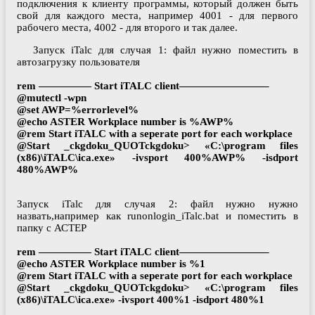
подключения к клиенту программы, который должен быть
свой для каждого места, например 4001 - для первого
рабочего места, 4002 - для второго и так далее.
Запуск iTalс для случая 1: файл нужно поместить в
автозагрузку пользователя
rem ————— Start iTALС client————————–
@mutectl -wpn
@set AWP=%errorlevel%
@echo ASTER Workplace number is %AWP%
@rem Start iTALC with a seperate port for each workplace
@Start _ckgdoku_QUOTckgdoku> «C:\program files
(x86)\iTALC\ica.exe» -ivsport 400%AWP% -isdport
480%AWP%
Запуск iTalс для случая 2: файл нужно нужно
назвать,например как runonlogin_iTalc.bat и поместить в
папку с АСТЕР
rem ————— Start iTALС client————————–
@echo ASTER Workplace number is %1
@rem Start iTALC with a seperate port for each workplace
@Start
_ckgdoku_QUOTckgdoku> «C:\program files
(x86)\iTALC\ica.exe» -ivsport 400%1 -isdport 480%1