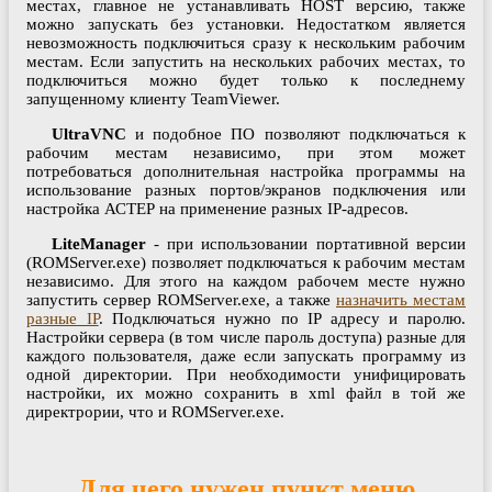
местах, главное не устанавливать HOST версию, также
можно запускать без установки. Недостатком является
невозможность подключиться сразу к нескольким рабочим
местам. Если запустить на нескольких рабочих местах, то
подключиться можно будет только к последнему
запущенному клиенту TeamViewer.
UltraVNC
и подобное ПО позволяют подключаться к
рабочим местам независимо, при этом может
потребоваться дополнительная настройка программы на
использование разных портов/экранов подключения или
настройка АСТЕР на применение разных IP-адресов.
LiteManager
- при использовании портативной версии
(ROMServer.exe) позволяет подключаться к рабочим местам
независимо. Для этого на каждом рабочем месте нужно
запустить сервер ROMServer.exe,​ а также
назначить местам
разные IP
. Подключаться нужно по IP адресу и паролю.
Настройки сервера (в том числе пароль доступа) разные для
каждого пользователя,​ даже если запускать программу из
одной директории. При необходимости унифицировать
настройки, их можно сохранить в xml файл в той же
директрории,​ что и ROMServer.exe.
Для чего нужен пункт меню