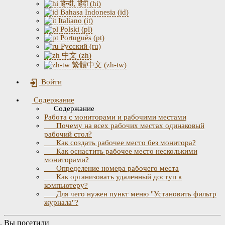
हिन्दी, हिंदी (hi)
Bahasa Indonesia (id)
Italiano (it)
Polski (pl)
Português (pt)
Русский (ru)
中文 (zh)
繁體中文 (zh-tw)
Войти
Содержание
Содержание
Работа с мониторами и рабочими местами
Почему на всех рабочих местах одинаковый
рабочий стол?
Как создать рабочее место без монитора?
Как оснастить рабочее место несколькими
мониторами?
Определение номера рабочего места
Как организовать удаленный доступ к
компьютеру?
Для чего нужен пункт меню "Установить фильтр
журнала"?
Вы посетили