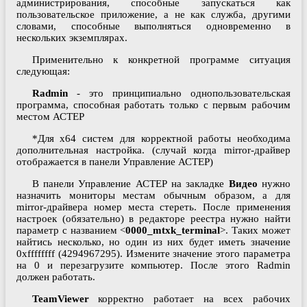
администрирования, способные запускаться как
пользовательское приложение, а не как служба, другими
словами, способные выполняться одновременно в
нескольких экземплярах.
Применительно к конкретной программе ситуация
следующая:
Radmin
- это принципиально однопользовательская
программа, способная работать только с первым рабочим
местом АСТЕР
*Для x64 систем для корректной работы необходима
дополнительная настройка. (случай когда mirror-драйвер
отображается в панели Управление АСТЕР)
В панели Управление АСТЕР на закладке
Видео
нужно
назначить мониторы местам обычным образом, а для
mirror-драйвера номер места стереть. После применения
настроек (обязательно) в редакторе реестра нужно найти
параметр с названием <
0000_mtxk_terminal
>. Таких может
найтись несколько, но один из них будет иметь значение
0xffffffff (4294967295). Измените значение этого параметра
на 0 и перезагрузите компьютер. После этого Radmin
должен работать.
TeamViewer
корректно работает на всех рабочих