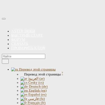
ASTER ВИКИ
БЫСТРЫЙ СТАРТ
ФОРУМ
СКАЧАТЬ
ПРОВЕРИТЬ КЛЮЧ
Перевод этой страницы
?
Перевод этой страницы
|العربية (ar)
Česky (cs)
Deutsch (de)
English (en)
Español (es)
فارسی (fa)
Français (fr)