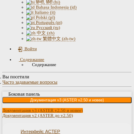
हिन्दी, हिंदी (hi)
Bahasa Indonesia (id)
Italiano (it)
Polski (pl)
Português (pt)
Русский (ru)
中文 (zh)
繁體中文 (zh-tw)
Войти
Содержание
Содержание
Вы посетили
Часто задаваемые вопросы
Боковая панель
Документация v3 (ASTER v2.50 и новее)
Документация v3 (ASTER v2.50 и новее)
Документация v2 (ASTER до v2.50)
Интерфейс АСТЕР