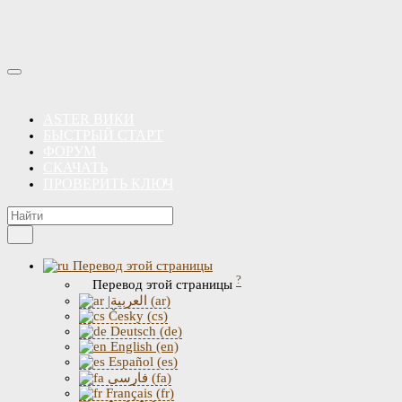
ASTER ВИКИ
БЫСТРЫЙ СТАРТ
ФОРУМ
СКАЧАТЬ
ПРОВЕРИТЬ КЛЮЧ
Перевод этой страницы
?
Перевод этой страницы
|العربية (ar)
Česky (cs)
Deutsch (de)
English (en)
Español (es)
فارسی (fa)
Français (fr)