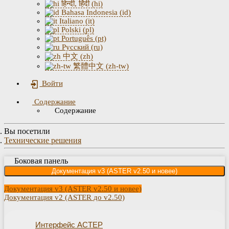
हिन्दी, हिंदी (hi)
Bahasa Indonesia (id)
Italiano (it)
Polski (pl)
Português (pt)
Русский (ru)
中文 (zh)
繁體中文 (zh-tw)
Войти
Содержание
Содержание
Вы посетили
Технические решения
Боковая панель
Документация v3 (ASTER v2.50 и новее)
Документация v3 (ASTER v2.50 и новее)
Документация v2 (ASTER до v2.50)
Интерфейс АСТЕР