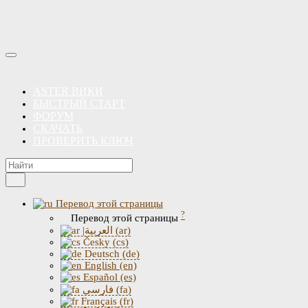
ASTER ВИКИ
БЫСТРЫЙ СТАРТ
ФОРУМ
СКАЧАТЬ
ПРОВЕРИТЬ КЛЮЧ
Перевод этой страницы
?
Перевод этой страницы
|العربية (ar)
Česky (cs)
Deutsch (de)
English (en)
Español (es)
فارسی (fa)
Français (fr)