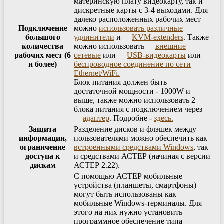
материнскую плату видеокарту, так и
дискретные карты с 3-4 выходами. Для
далеко расположенных рабочих мест
Подключение
можно
использовать различные
большого
удлинители
и
KVM-extenders
. Также
количества
можно использовать
внешние
рабочих мест (6
сетевые
или
USB-видеокарты
или
и более)
беспроводное соединение по сети
Ethernet/WiFi.
Блок питания должен быть
достаточной мощности - 1000W и
выше, также можно использовать 2
блока питания с подключением через
адаптер
. Подробне -
здесь.
Защита
Разделение дисков и флэшек между
информации,
пользователями можно обеспечить как
ограничение
встроенными средствами Windows
, так
доступа к
и средствами АСТЕР (начиная с версии
дискам
АСТЕР 2.22).
С помощью АСТЕР мобильные
устройства (планшеты, смартфоны)
могут быть использованы как
мобильные Windows-терминалы. Для
этого на них нужно установить
программное обеспечение типа