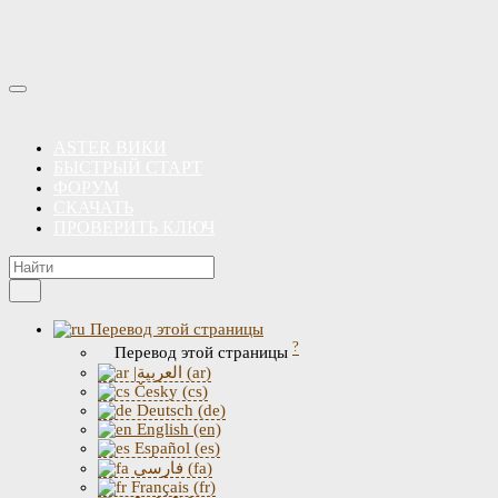
ASTER ВИКИ
БЫСТРЫЙ СТАРТ
ФОРУМ
СКАЧАТЬ
ПРОВЕРИТЬ КЛЮЧ
Перевод этой страницы
?
Перевод этой страницы
|العربية (ar)
Česky (cs)
Deutsch (de)
English (en)
Español (es)
فارسی (fa)
Français (fr)