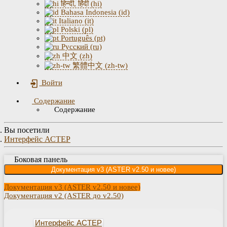
हिन्दी, हिंदी (hi)
Bahasa Indonesia (id)
Italiano (it)
Polski (pl)
Português (pt)
Русский (ru)
中文 (zh)
繁體中文 (zh-tw)
Войти
Содержание
Содержание
Вы посетили
Интерфейс АСТЕР
Боковая панель
Документация v3 (ASTER v2.50 и новее)
Документация v3 (ASTER v2.50 и новее)
Документация v2 (ASTER до v2.50)
Интерфейс АСТЕР