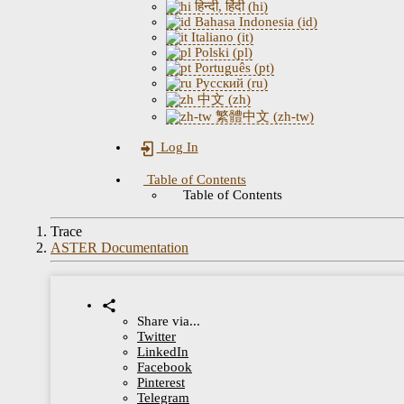
हिन्दी, हिंदी (hi)
Bahasa Indonesia (id)
Italiano (it)
Polski (pl)
Português (pt)
Русский (ru)
中文 (zh)
繁體中文 (zh-tw)
Log In
Table of Contents
Table of Contents
Trace
ASTER Documentation
Share via...
Twitter
LinkedIn
Facebook
Pinterest
Telegram