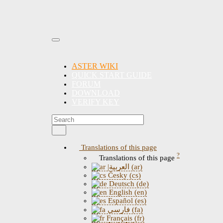
ASTER WIKI
QUICK START GUIDE
FORUM
DOWNLOAD
VERIFY KEY
Translations of this page
?
Translations of this page
|العربية (ar)
Česky (cs)
Deutsch (de)
English (en)
Español (es)
فارسی (fa)
Français (fr)