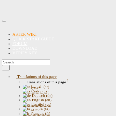
ASTER WIKI
QUICK START GUIDE
FORUM
DOWNLOAD
VERIFY KEY
Translations of this page
?
Translations of this page
|العربية (ar)
Česky (cs)
Deutsch (de)
English (en)
Español (es)
فارسی (fa)
Français (fr)