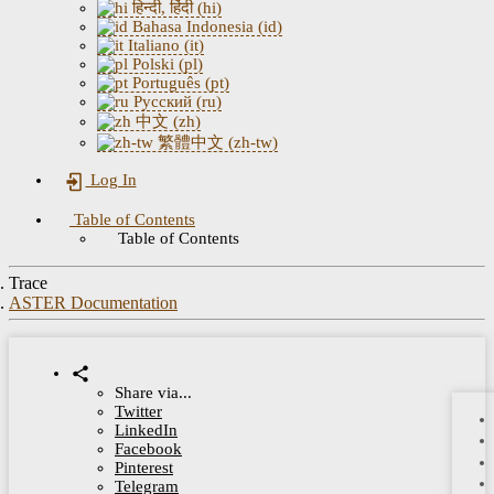
हिन्दी, हिंदी (hi)
Bahasa Indonesia (id)
Italiano (it)
Polski (pl)
Português (pt)
Русский (ru)
中文 (zh)
繁體中文 (zh-tw)
Log In
Table of Contents
Table of Contents
Trace
ASTER Documentation
Share via...
Twitter
LinkedIn
Facebook
Pinterest
Telegram