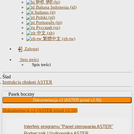
हिन्दी, हिंदी (hi)
Bahasa Indonesia (id)
Italiano (it)
Polski (pl)
Português (pt)
Русский (ru)
中文 (zh)
繁體中文 (zh-tw)
Zaloguj
Spis treści
Spis treści
Ślad
Instrukcja obsługi ASTER
Pasek boczny
Dokumentacja v2 (ASTER przed v2.50)
Dokumentacja v2 (ASTER przed v2.50)
Interfejs programu "Panel sterowania ASTER"
Podręcznik Użytkownika ASTER