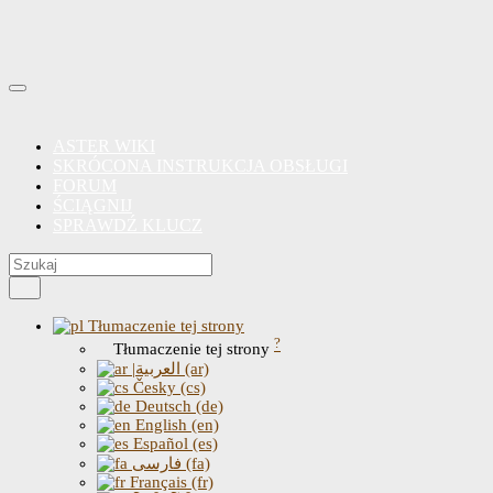
ASTER WIKI
SKRÓCONA INSTRUKCJA OBSŁUGI
FORUM
ŚCIĄGNIJ
SPRAWDŹ KLUCZ
Tłumaczenie tej strony
?
Tłumaczenie tej strony
|العربية (ar)
Česky (cs)
Deutsch (de)
English (en)
Español (es)
فارسی (fa)
Français (fr)