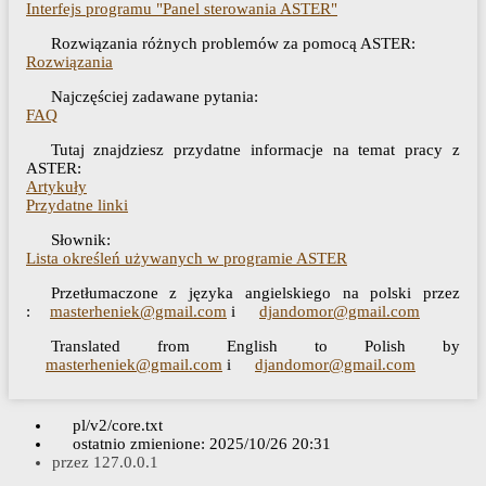
Interfejs programu "Panel sterowania ASTER"
Rozwiązania różnych problemów za pomocą ASTER:
Rozwiązania
Najczęściej zadawane pytania:
FAQ
Tutaj znajdziesz przydatne informacje na temat pracy z
ASTER:
Artykuły
Przydatne linki
Słownik:
Lista określeń używanych w programie ASTER
Przetłumaczone z języka angielskiego na polski przez
:
masterheniek@gmail.com
i
djandomor@gmail.com
Translated from English to Polish by
masterheniek@gmail.com
i
djandomor@gmail.com
pl/v2/core.txt
ostatnio zmienione:
2025/10/26 20:31
przez
127.0.0.1