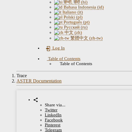
हिन्दी, हिंदी (hi)
Bahasa Indonesia (id)
Italiano (it)
Polski (pl)
Português (pt)
Русский (ru)
中文 (zh)
繁體中文 (zh-tw)
Log In
Table of Contents
Table of Contents
Trace
ASTER Documentation
Share via...
Twitter
LinkedIn
Facebook
Pinterest
Telegram