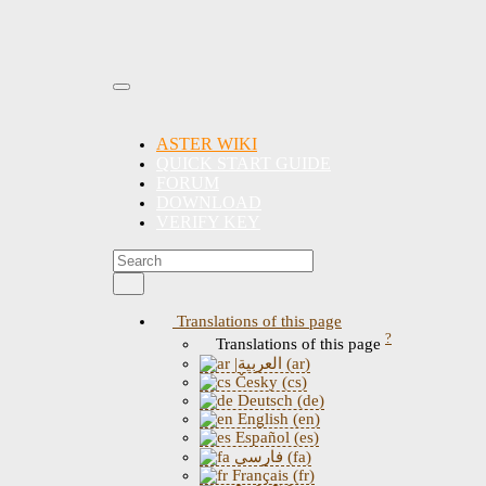
ASTER WIKI
QUICK START GUIDE
FORUM
DOWNLOAD
VERIFY KEY
Translations of this page
?
Translations of this page
|العربية (ar)
Česky (cs)
Deutsch (de)
English (en)
Español (es)
فارسی (fa)
Français (fr)