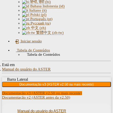
हिन्दी, हिंदी (hi)
Bahasa Indonesia (id)
Italiano (it)
Polski (pl)
Português (pt)
Русский (ru)
中文 (zh)
繁體中文 (zh-tw)
Iniciar sessão
Tabela de Conteúdos
Tabela de Conteúdos
Está em
Manual do usuário do ASTER
Barra Lateral
Documentação v3 (ASTER v2.50 ou mais recente)
Documentação v3 (ASTER v2.50 ou mais recente)
Documentação v2 (ASTER antes da v2.50)
Manual do usuário do ASTER