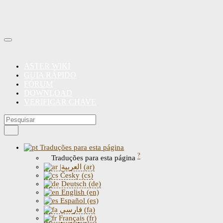
ASTER WIKI
GUIA RÁPIDO
FÓRUM
DOWNLOAD
VERIFICAR CHAVE
Traduções para esta página
?
Traduções para esta página
|العربية (ar)
Česky (cs)
Deutsch (de)
English (en)
Español (es)
فارسی (fa)
Français (fr)