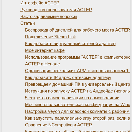
Интерфейс АСТЕР
Руководство пользователя АСТЕР
Часто задаваемые вопросы
Статьи
Беспроводной дисплей для рабочего места АСТЕР. Те
Подключение Steam Link
Как добавить виртуальный сетевой адаптер
Мое интернет кафе
Использование программы "АСТЕР" в компьютерно
АСТЕР в Непале
Организация нескольких АРМ с использованием 1 с
Как добавить IP адрес сетевому адаптеру
Превращаем домашний ПК в универсальный центр д
Иструкция по запуску АСТЕР на Андройде (использ
5 секретов самоорганизации на самоизоляции
Моя многопользовательская конфигурация на Window
Настройка Veyon для классной комнаты с рабочим
Как запустить параллельно игру второй раз, если 
Сравнение NComputing и АСТЕР
Как использовать обычный телевизор в качестве S