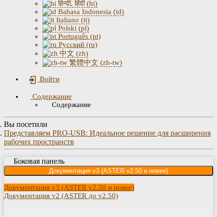
हिन्दी, हिंदी (hi)
Bahasa Indonesia (id)
Italiano (it)
Polski (pl)
Português (pt)
Русский (ru)
中文 (zh)
繁體中文 (zh-tw)
Войти
Содержание
Содержание
Вы посетили
Представляем PRO-USB: Идеальное решение для расширения
рабочих пространств
Боковая панель
Документация v3 (ASTER v2.50 и новее)
Документация v3 (ASTER v2.50 и новее)
Документация v2 (ASTER до v2.50)