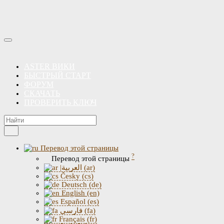
ASTER ВИКИ
БЫСТРЫЙ СТАРТ
ФОРУМ
СКАЧАТЬ
ПРОВЕРИТЬ КЛЮЧ
Перевод этой страницы
?
Перевод этой страницы
|العربية (ar)
Česky (cs)
Deutsch (de)
English (en)
Español (es)
فارسی (fa)
Français (fr)