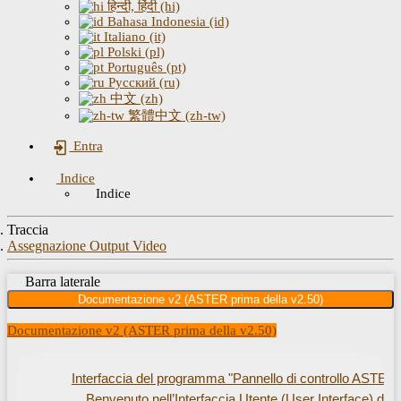
हिन्दी, हिंदी (hi)
Bahasa Indonesia (id)
Italiano (it)
Polski (pl)
Português (pt)
Русский (ru)
中文 (zh)
繁體中文 (zh-tw)
Entra
Indice
Indice
Traccia
Assegnazione Output Video
Barra laterale
Documentazione v2 (ASTER prima della v2.50)
Documentazione v2 (ASTER prima della v2.50)
Interfaccia del programma "Pannello di controllo ASTER"
Benvenuto nell’Interfaccia Utente (User Interface) di