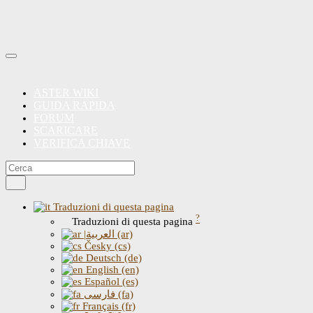
ASTER WIKI
GUIDA RAPIDA
FORUM
SCARICARE
VERIFICA CHIAVE
Traduzioni di questa pagina
?
Traduzioni di questa pagina
|العربية (ar)
Česky (cs)
Deutsch (de)
English (en)
Español (es)
فارسی (fa)
Français (fr)