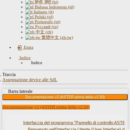
हिन्दी, हिंदी (hi)
Bahasa Indonesia (id)
Italiano (it)
Polski (pl)
Português (pt)
Русский (ru)
中文 (zh)
繁體中文 (zh-tw)
Entra
Indice
Indice
Traccia
Assegnazione device alle SdL
Barra laterale
Documentazione v2 (ASTER prima della v2.50)
Documentazione v2 (ASTER prima della v2.50)
Interfaccia del programma "Pannello di controllo ASTER"
Benvenuto nell’Interfaccia Utente (User Interface) di