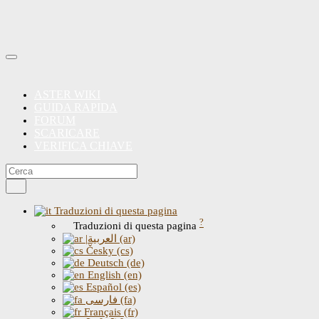
ASTER WIKI
GUIDA RAPIDA
FORUM
SCARICARE
VERIFICA CHIAVE
Traduzioni di questa pagina
?
Traduzioni di questa pagina
|العربية (ar)
Česky (cs)
Deutsch (de)
English (en)
Español (es)
فارسی (fa)
Français (fr)