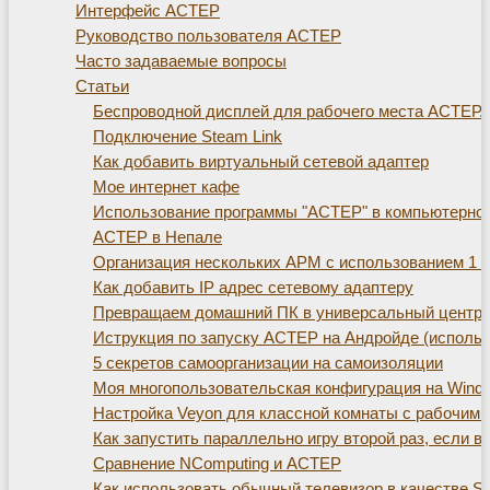
Интерфейс АСТЕР
Руководство пользователя АСТЕР
Часто задаваемые вопросы
Статьи
Беспроводной дисплей для рабочего места АСТЕР. Те
Подключение Steam Link
Как добавить виртуальный сетевой адаптер
Мое интернет кафе
Использование программы "АСТЕР" в компьютерно
АСТЕР в Непале
Организация нескольких АРМ с использованием 1 с
Как добавить IP адрес сетевому адаптеру
Превращаем домашний ПК в универсальный центр д
Иструкция по запуску АСТЕР на Андройде (использ
5 секретов самоорганизации на самоизоляции
Моя многопользовательская конфигурация на Window
Настройка Veyon для классной комнаты с рабочим
Как запустить параллельно игру второй раз, если 
Сравнение NComputing и АСТЕР
Как использовать обычный телевизор в качестве S