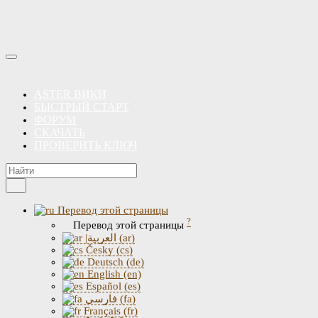
ASTER ВИКИ
БЫСТРЫЙ СТАРТ
ФОРУМ
СКАЧАТЬ
ПРОВЕРИТЬ КЛЮЧ
Перевод этой страницы
?
Перевод этой страницы
|العربية (ar)
Česky (cs)
Deutsch (de)
English (en)
Español (es)
فارسی (fa)
Français (fr)