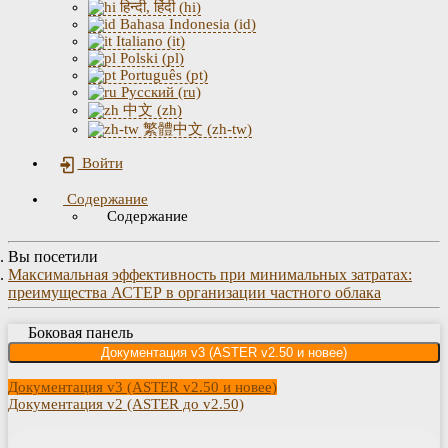
हिन्दी, हिंदी (hi)
Bahasa Indonesia (id)
Italiano (it)
Polski (pl)
Português (pt)
Русский (ru)
中文 (zh)
繁體中文 (zh-tw)
Войти
Содержание
Содержание
Вы посетили
Максимальная эффективность при минимальных затратах:
преимущества АСТЕР в организации частного облака
Боковая панель
Документация v3 (ASTER v2.50 и новее)
Документация v3 (ASTER v2.50 и новее)
Документация v2 (ASTER до v2.50)