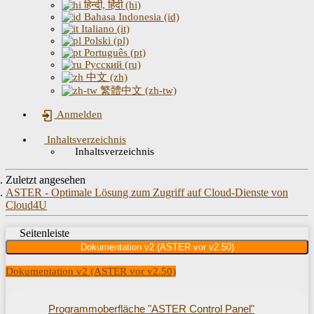
हिन्दी, हिंदी (hi)
Bahasa Indonesia (id)
Italiano (it)
Polski (pl)
Português (pt)
Русский (ru)
中文 (zh)
繁體中文 (zh-tw)
Anmelden
Inhaltsverzeichnis
Inhaltsverzeichnis
Zuletzt angesehen
ASTER - Optimale Lösung zum Zugriff auf Cloud-Dienste von
Cloud4U
Seitenleiste
Dokumentation v2 (ASTER vor v2.50)
Dokumentation v2 (ASTER vor v2.50)
Programmoberfläche "ASTER Control Panel"