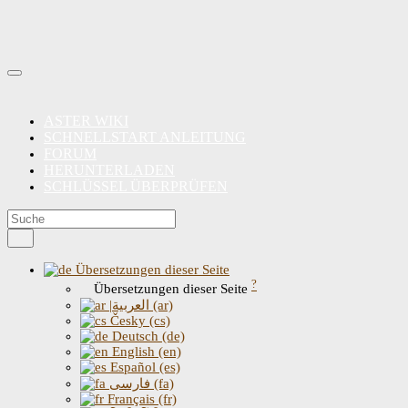
ASTER WIKI
SCHNELLSTART ANLEITUNG
FORUM
HERUNTERLADEN
SCHLÜSSEL ÜBERPRÜFEN
Übersetzungen dieser Seite
?
Übersetzungen dieser Seite
|العربية (ar)
Česky (cs)
Deutsch (de)
English (en)
Español (es)
فارسی (fa)
Français (fr)