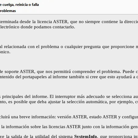
rminada desde la licencia ASTER, que no siempre contiene la direcció
o electrónico donde podamos contactarlo.
al relacionada con el problema o cualquier pregunta que proporcione m
ónico.
o de soporte ASTER, que nos permitirá comprender el problema. Puede co
ntenido del portapapeles al informe también si cree que esto ayudará a d
 principales del informe. El interruptor más adecuado se selecciona 
to, es posible que deba ajustar la selección automática, por ejemplo, 
cluirá una breve información: versión ASTER, estado ASTER y configura
á la información sobre las licencias ASTER junto con la información ge
ye la salida de la utilidad del sistema
SystemInfo
, que proporciona in