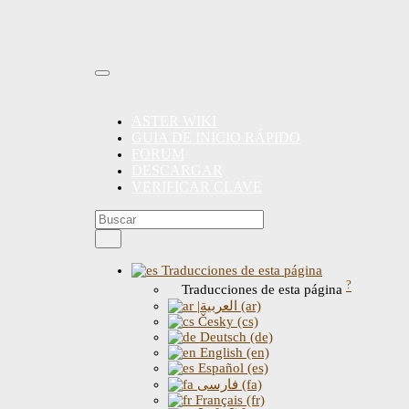
ASTER WIKI
GUIA DE INICIO RÁPIDO
FORUM
DESCARGAR
VERIFICAR CLAVE
Traducciones de esta página
?
Traducciones de esta página
|العربية (ar)
Česky (cs)
Deutsch (de)
English (en)
Español (es)
فارسی (fa)
Français (fr)