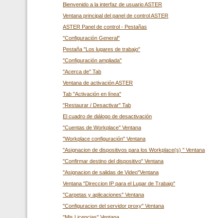
Bienvenido a la interfaz de usuario ASTER
Ventana principal del panel de control ASTER
ASTER Panel de control - Pestañas
"Configuración General"
Pestaña "Los lugares de trabajo"
"Configuración ampliada"
"Acerca de" Tab
Ventana de activación ASTER
Tab "Activación en línea"
"Restaurar / Desactivar" Tab
El cuadro de diálogo de desactivación
"Cuentas de Workplace" Ventana
"Workplace configuración" Ventana
"Asignacion de dispositivos para los Workplace(s) " Ventana
"Confirmar destino del dispositivo" Ventana
"Asignacion de salidas de Video"Ventana
Ventana "Direccion IP para el Lugar de Trabajo"
"Carpetas y aplicaciones" Ventana
"Configuracion del servidor proxy" Ventana
"Mis Licencias" Ventana