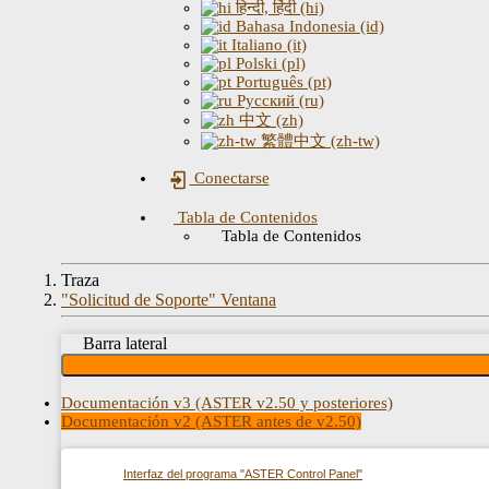
हिन्दी, हिंदी (hi)
Bahasa Indonesia (id)
Italiano (it)
Polski (pl)
Português (pt)
Русский (ru)
中文 (zh)
繁體中文 (zh-tw)
Conectarse
Tabla de Contenidos
Tabla de Contenidos
Traza
"Solicitud de Soporte" Ventana
Barra lateral
Documentación v3 (ASTER v2.50 y posteriores)
Documentación v2 (ASTER antes de v2.50)
Interfaz del programa "ASTER Control Panel"