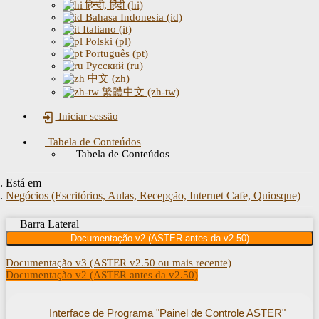
हिन्दी, हिंदी (hi)
Bahasa Indonesia (id)
Italiano (it)
Polski (pl)
Português (pt)
Русский (ru)
中文 (zh)
繁體中文 (zh-tw)
Iniciar sessão
Tabela de Conteúdos
Tabela de Conteúdos
Está em
Negócios (Escritórios, Aulas, Recepção, Internet Cafe, Quiosque)
Barra Lateral
Documentação v2 (ASTER antes da v2.50)
Documentação v3 (ASTER v2.50 ou mais recente)
Documentação v2 (ASTER antes da v2.50)
Interface de Programa "Painel de Controle ASTER"