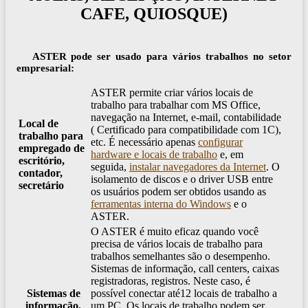
CAFE, QUIOSQUE)
ASTER pode ser usado para vários trabalhos no setor
empresarial:
ASTER permite criar vários locais de
trabalho para trabalhar com MS Office,
navegação na Internet, e-mail, contabilidade
Local de
( Certificado para compatibilidade com 1C),
trabalho para
etc. É necessário apenas
configurar
empregado de
hardware e locais de trabalho
e, em
escritório,
seguida,
instalar navegadores da Internet
. O
contador,
isolamento de discos e o driver USB entre
secretário
os usuários podem ser obtidos usando as
ferramentas interna do Windows
e o
ASTER.
O ASTER é muito eficaz quando você
precisa de vários locais de trabalho para
trabalhos semelhantes são o desempenho.
Sistemas de informação, call centers, caixas
registradoras, registros. Neste caso, é
Sistemas de
possível conectar até12 locais de trabalho a
informação,
um PC. Os locais de trabalho podem ser