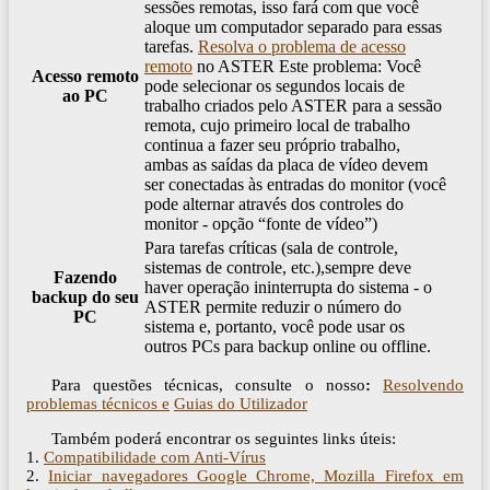
sessões remotas, isso fará com que você
aloque um computador separado para essas
tarefas.
Resolva o problema de acesso
remoto
no ASTER Este problema: Você
Acesso remoto
pode selecionar os segundos locais de
ao PC
trabalho criados pelo ASTER para a sessão
remota, cujo primeiro local de trabalho
continua a fazer seu próprio trabalho,
ambas as saídas da placa de vídeo devem
ser conectadas às entradas do monitor (você
pode alternar através dos controles do
monitor - opção “fonte de vídeo”)
Para tarefas críticas (sala de controle,
sistemas de controle, etc.),sempre deve
Fazendo
haver operação ininterrupta do sistema - o
backup do seu
ASTER permite reduzir o número do
PC
sistema e, portanto, você pode usar os
outros PCs para backup online ou offline.
Para questões técnicas, consulte o nosso
:
Resolvendo
problemas técnicos e
Guias do Utilizador
Também poderá encontrar os seguintes links úteis:
1.
Compatibilidade com Anti-Vírus
2.
Iniciar navegadores Google Chrome, Mozilla Firefox em