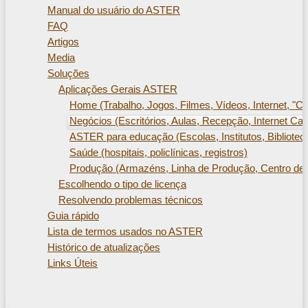
Manual do usuário do ASTER
FAQ
Artigos
Media
Soluções
Aplicações Gerais ASTER
Home (Trabalho, Jogos, Filmes, Vídeos, Internet, "Cas
Negócios (Escritórios, Aulas, Recepção, Internet Ca
ASTER para educação (Escolas, Institutos, Bibliotec
Saúde (hospitais, policlínicas, registros)
Produção (Armazéns, Linha de Produção, Centro de
Escolhendo o tipo de licença
Resolvendo problemas técnicos
Guia rápido
Lista de termos usados ​​no ASTER
Histórico de atualizações
Links Úteis