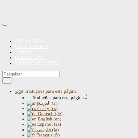
ASTER WIKI
GUIA RÁPIDO
FÓRUM
DOWNLOAD
VERIFICAR CHAVE
Traduções para esta página
?
Traduções para esta página
|العربية (ar)
Česky (cs)
Deutsch (de)
English (en)
Español (es)
فارسی (fa)
Français (fr)