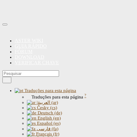
ASTER WIKI
GUIA RÁPIDO
FÓRUM
DOWNLOAD
VERIFICAR CHAVE
Traduções para esta página
?
Traduções para esta página
|العربية (ar)
Česky (cs)
Deutsch (de)
English (en)
Español (es)
فارسی (fa)
Français (fr)