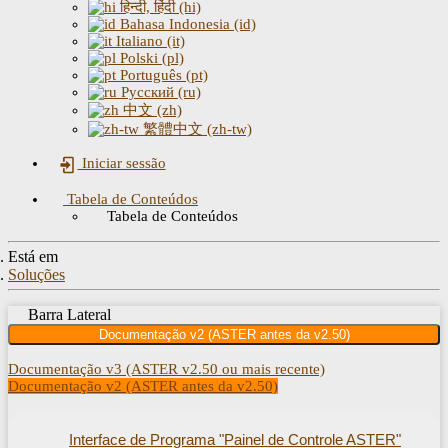
हिन्दी, हिंदी (hi)
Bahasa Indonesia (id)
Italiano (it)
Polski (pl)
Português (pt)
Русский (ru)
中文 (zh)
繁體中文 (zh-tw)
Iniciar sessão
Tabela de Conteúdos
Tabela de Conteúdos
Está em
Soluções
Barra Lateral
Documentação v2 (ASTER antes da v2.50)
Documentação v3 (ASTER v2.50 ou mais recente)
Documentação v2 (ASTER antes da v2.50)
Interface de Programa "Painel de Controle ASTER"