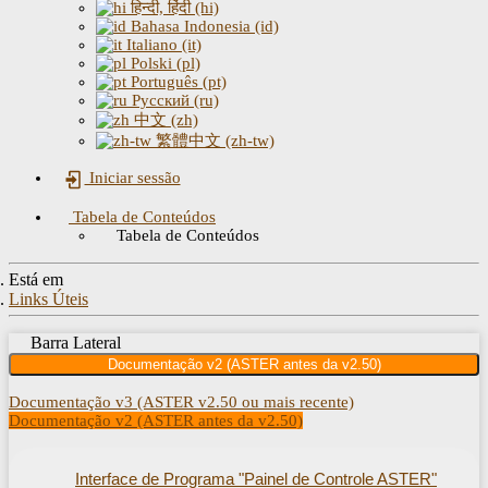
हिन्दी, हिंदी (hi)
Bahasa Indonesia (id)
Italiano (it)
Polski (pl)
Português (pt)
Русский (ru)
中文 (zh)
繁體中文 (zh-tw)
Iniciar sessão
Tabela de Conteúdos
Tabela de Conteúdos
Está em
Links Úteis
Barra Lateral
Documentação v2 (ASTER antes da v2.50)
Documentação v3 (ASTER v2.50 ou mais recente)
Documentação v2 (ASTER antes da v2.50)
Interface de Programa "Painel de Controle ASTER"