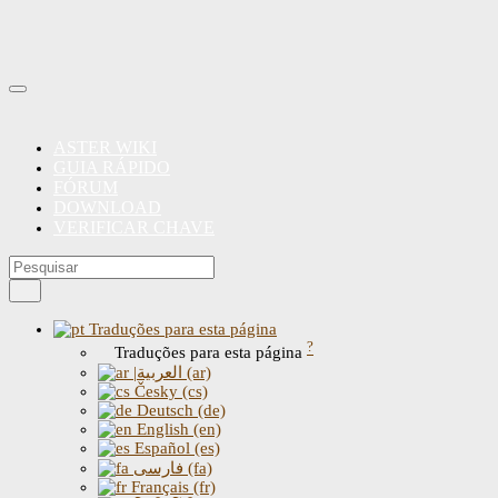
ASTER WIKI
GUIA RÁPIDO
FÓRUM
DOWNLOAD
VERIFICAR CHAVE
Traduções para esta página
?
Traduções para esta página
|العربية (ar)
Česky (cs)
Deutsch (de)
English (en)
Español (es)
فارسی (fa)
Français (fr)