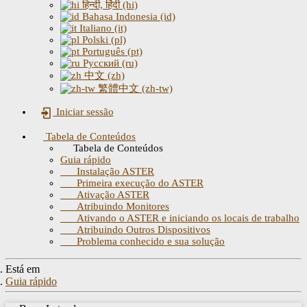
हिन्दी, हिंदी (hi)
Bahasa Indonesia (id)
Italiano (it)
Polski (pl)
Português (pt)
Русский (ru)
中文 (zh)
繁體中文 (zh-tw)
Iniciar sessão
Tabela de Conteúdos
Tabela de Conteúdos
Guia rápido
Instalação ASTER
Primeira execução do ASTER
Ativação ASTER
Atribuindo Monitores
Ativando o ASTER e iniciando os locais de trabalho
Atribuindo Outros Dispositivos
Problema conhecido e sua solução
Está em
Guia rápido