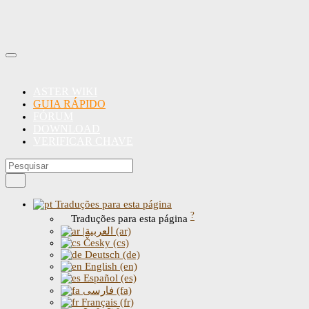
ASTER WIKI
GUIA RÁPIDO
FÓRUM
DOWNLOAD
VERIFICAR CHAVE
Traduções para esta página
?
Traduções para esta página
|العربية (ar)
Česky (cs)
Deutsch (de)
English (en)
Español (es)
فارسی (fa)
Français (fr)