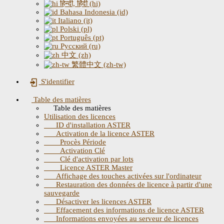
हिन्दी, हिंदी (hi)
Bahasa Indonesia (id)
Italiano (it)
Polski (pl)
Português (pt)
Русский (ru)
中文 (zh)
繁體中文 (zh-tw)
S'identifier
Table des matières
Table des matières
Utilisation des licences
ID d'installation ASTER
Activation de la licence ASTER
Procès Période
Activation Clé
Clé d'activation par lots
Licence ASTER Master
Affichage des touches activées sur l'ordinateur
Restauration des données de licence à partir d'une
sauvegarde
Désactiver les licences ASTER
Effacement des informations de licence ASTER
Informations envoyées au serveur de licences