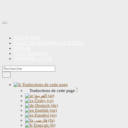
ASTER WIKI
GUIDE DE DÉMARRAGE RAPIDE
FORUM
TÉLÉCHARGER
VÉRIFIER LA CLÉ
Traductions de cette page
?
Traductions de cette page
|العربية (ar)
Česky (cs)
Deutsch (de)
English (en)
Español (es)
فارسی (fa)
Français (fr)