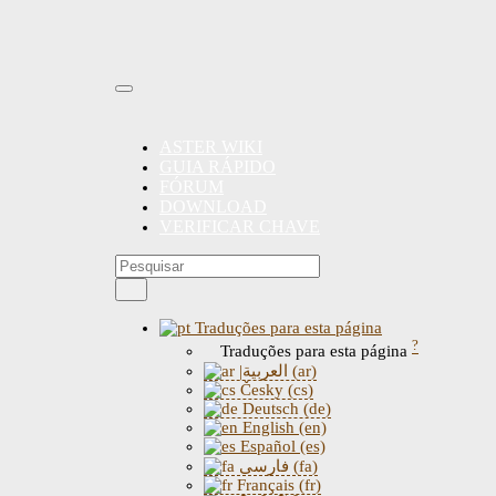
ASTER WIKI
GUIA RÁPIDO
FÓRUM
DOWNLOAD
VERIFICAR CHAVE
Traduções para esta página
?
Traduções para esta página
|العربية (ar)
Česky (cs)
Deutsch (de)
English (en)
Español (es)
فارسی (fa)
Français (fr)