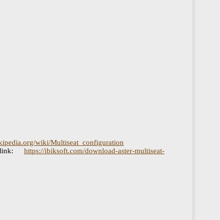
ikipedia.org/wiki/Multiseat_configuration
link:
https://ibiksoft.com/download-aster-multiseat-