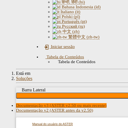
हिन्दी, हिंदी (hi)
Bahasa Indonesia (id)
Italiano (it)
Polski (pl)
Português (pt)
Русский (ru)
中文 (zh)
繁體中文 (zh-tw)
Iniciar sessão
Tabela de Conteúdos
Tabela de Conteúdos
Está em
Soluções
Barra Lateral
Documentação v3 (ASTER v2.50 ou mais recente)
Documentação v2 (ASTER antes da v2.50)
Manual do usuário do ASTER