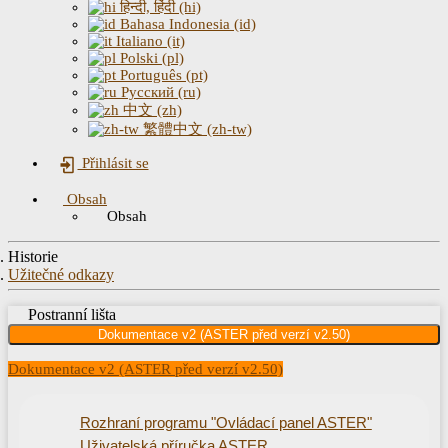
हिन्दी, हिंदी (hi)
Bahasa Indonesia (id)
Italiano (it)
Polski (pl)
Português (pt)
Русский (ru)
中文 (zh)
繁體中文 (zh-tw)
Přihlásit se
Obsah
Obsah
Historie
Užitečné odkazy
Postranní lišta
Dokumentace v2 (ASTER před verzí v2.50)
Dokumentace v2 (ASTER před verzí v2.50)
Rozhraní programu "Ovládací panel ASTER"
Uživatelská příručka ASTER