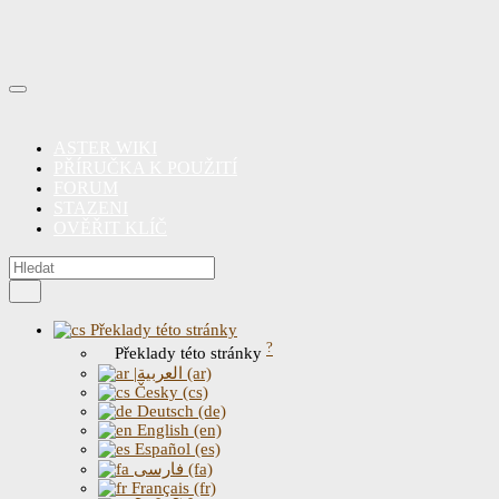
ASTER WIKI
PŘÍRUČKA K POUŽITÍ
FORUM
STAZENI
OVĚŘIT KLÍČ
Překlady této stránky
?
Překlady této stránky
|العربية (ar)
Česky (cs)
Deutsch (de)
English (en)
Español (es)
فارسی (fa)
Français (fr)