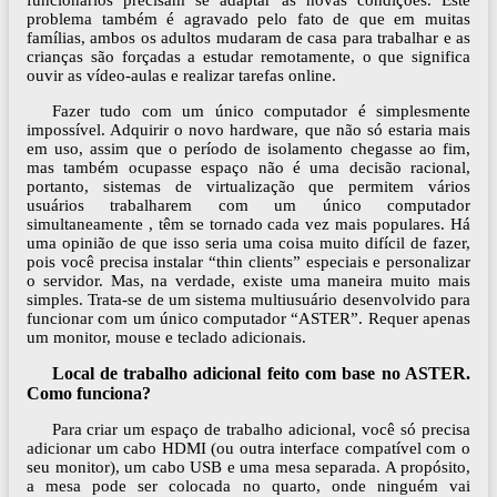
funcionários precisam se adaptar às novas condições. Este
problema também é agravado pelo fato de que em muitas
famílias, ambos os adultos mudaram de casa para trabalhar e as
crianças são forçadas a estudar remotamente, o que significa
ouvir as vídeo-aulas e realizar tarefas online.
Fazer tudo com um único computador é simplesmente
impossível. Adquirir o novo hardware, que não só estaria mais
em uso, assim que o período de isolamento chegasse ao fim,
mas também ocupasse espaço não é uma decisão racional,
portanto, sistemas de virtualização que permitem vários
usuários trabalharem com um único computador
simultaneamente , têm se tornado cada vez mais populares. Há
uma opinião de que isso seria uma coisa muito difícil de fazer,
pois você precisa instalar “thin clients” especiais e personalizar
o servidor. Mas, na verdade, existe uma maneira muito mais
simples. Trata-se de um sistema multiusuário desenvolvido para
funcionar com um único computador “ASTER”. Requer apenas
um monitor, mouse e teclado adicionais.
Local de trabalho adicional feito com base no ASTER.
Como funciona?
Para criar um espaço de trabalho adicional, você só precisa
adicionar um cabo HDMI (ou outra interface compatível com o
seu monitor), um cabo USB e uma mesa separada. A propósito,
a mesa pode ser colocada no quarto, onde ninguém vai