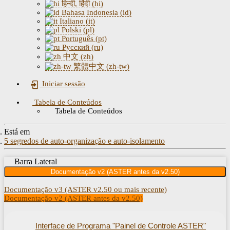
हिन्दी, हिंदी (hi)
Bahasa Indonesia (id)
Italiano (it)
Polski (pl)
Português (pt)
Русский (ru)
中文 (zh)
繁體中文 (zh-tw)
Iniciar sessão
Tabela de Conteúdos
Tabela de Conteúdos
Está em
5 segredos de auto-organização e auto-isolamento
Barra Lateral
Documentação v2 (ASTER antes da v2.50)
Documentação v3 (ASTER v2.50 ou mais recente)
Documentação v2 (ASTER antes da v2.50)
Interface de Programa "Painel de Controle ASTER"