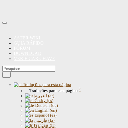
ASTER WIKI
GUIA RÁPIDO
FÓRUM
DOWNLOAD
VERIFICAR CHAVE
Traduções para esta página
?
Traduções para esta página
|العربية (ar)
Česky (cs)
Deutsch (de)
English (en)
Español (es)
فارسی (fa)
Français (fr)