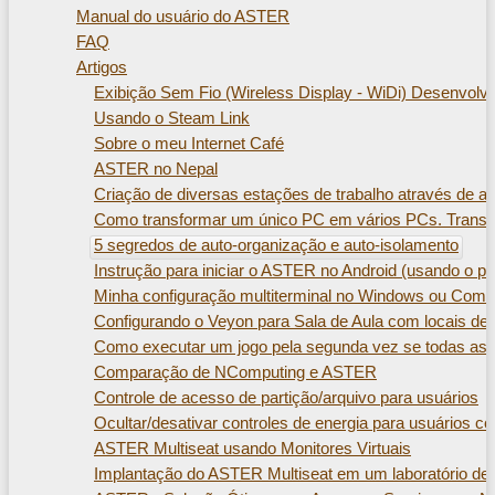
Manual do usuário do ASTER
FAQ
Artigos
Exibição Sem Fio (Wireless Display - WiDi) Desenvolvi
Usando o Steam Link
Sobre o meu Internet Café
ASTER no Nepal
Criação de diversas estações de trabalho através de 
Como transformar um único PC em vários PCs. Transf
5 segredos de auto-organização e auto-isolamento
Instrução para iniciar o ASTER no Android (usando o 
Minha configuração multiterminal no Windows ou Como 
Configurando o Veyon para Sala de Aula com locais de
Como executar um jogo pela segunda vez se todas as t
Comparação de NComputing e ASTER
Controle de acesso de partição/arquivo para usuários
Ocultar/desativar controles de energia para usuários 
ASTER Multiseat usando Monitores Virtuais
Implantação do ASTER Multiseat em um laboratório de i