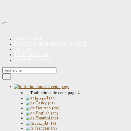
ASTER WIKI
GUIDE DE DÉMARRAGE RAPIDE
FORUM
TÉLÉCHARGER
VÉRIFIER LA CLÉ
Traductions de cette page
?
Traductions de cette page
|العربية (ar)
Česky (cs)
Deutsch (de)
English (en)
Español (es)
فارسی (fa)
Français (fr)