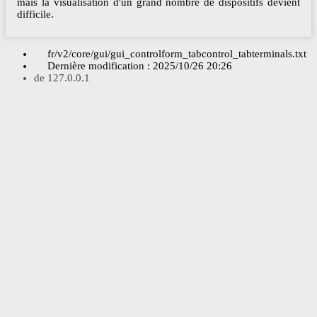
mais la visualisation d'un grand nombre de dispositifs devient
difficile.
fr/v2/core/gui/gui_controlform_tabcontrol_tabterminals.txt
Dernière modification :
2025/10/26 20:26
de
127.0.0.1