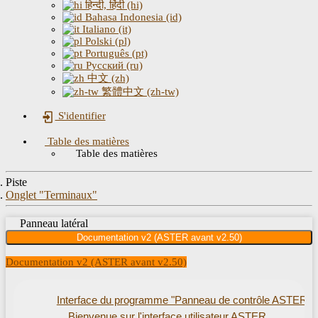
हिन्दी, हिंदी (hi)
Bahasa Indonesia (id)
Italiano (it)
Polski (pl)
Português (pt)
Русский (ru)
中文 (zh)
繁體中文 (zh-tw)
S'identifier
Table des matières
Table des matières
Piste
Onglet "Terminaux"
Panneau latéral
Documentation v2 (ASTER avant v2.50)
Documentation v2 (ASTER avant v2.50)
Interface du programme "Panneau de contrôle ASTER"
Bienvenue sur l'interface utilisateur ASTER