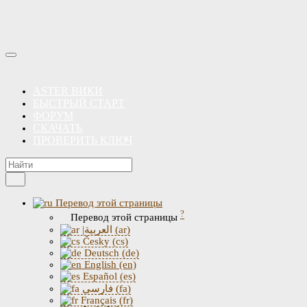
ASTER ВИКИ
БЫСТРЫЙ СТАРТ
ФОРУМ
СКАЧАТЬ
ПРОВЕРИТЬ КЛЮЧ
Перевод этой страницы
?
Перевод этой страницы
|العربية (ar)
Česky (cs)
Deutsch (de)
English (en)
Español (es)
فارسی (fa)
Français (fr)