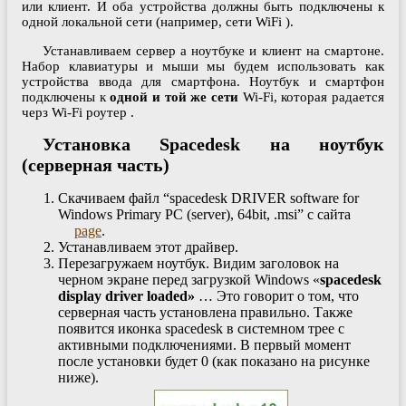
или клиент. И оба устройства должны быть подключены к
одной локальной сети (например, сети WiFi ).
Устанавливаем сервер а ноутбуке и клиент на смартоне.
Набор клавиатуры и мыши мы будем использовать как
устройства ввода для смартфона. Ноутбук и смартфон
подключены к
одной и той же сети
Wi-Fi, которая радается
черз Wi-Fi роутер .
Установка Spacedesk на ноутбук
(серверная часть)
Скачиваем файл “spacedesk DRIVER software for
Windows Primary PC (server), 64bit, .msi” с сайта
page
.
Устанавливаем этот драйвер.
Перезагружаем ноутбук. Видим заголовок на
черном экране перед загрузкой Windows «
spacedesk
display driver loaded»
… Это говорит о том, что
серверная часть установлена правильно. Также
появится иконка spacedesk в системном трее с
активными подключениями. В первый момент
после установки будет 0 (как показано на рисунке
ниже).