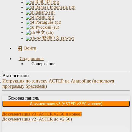
हिन्दी, हिंदी (hi)
Bahasa Indonesia (id)
Italiano (it)
Polski (pl)
Português (pt)
Русский (ru)
中文 (zh)
繁體中文 (zh-tw)
Войти
Содержание
Содержание
Вы посетили
Иструкция по запуску АСТЕР на Андройде (используя
программу Spacedesk)
Боковая панель
Документация v3 (ASTER v2.50 и новее)
Документация v3 (ASTER v2.50 и новее)
Документация v2 (ASTER до v2.50)