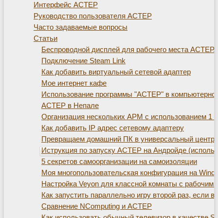
Интерфейс АСТЕР
Руководство пользователя АСТЕР
Часто задаваемые вопросы
Статьи
Беспроводной дисплей для рабочего места АСТЕР. Те
Подключение Steam Link
Как добавить виртуальный сетевой адаптер
Мое интернет кафе
Использование программы "АСТЕР" в компьютерно
АСТЕР в Непале
Организация нескольких АРМ с использованием 1 с
Как добавить IP адрес сетевому адаптеру
Превращаем домашний ПК в универсальный центр д
Иструкция по запуску АСТЕР на Андройде (использ
5 секретов самоорганизации на самоизоляции
Моя многопользовательская конфигурация на Window
Настройка Veyon для классной комнаты с рабочим
Как запустить параллельно игру второй раз, если 
Сравнение NComputing и АСТЕР
Как использовать обычный телевизор в качестве S