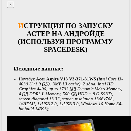
×
ИСТРУКЦИЯ ПО ЗАПУСКУ
АСТЕР НА АНДРОЙДЕ
(ИСПОЛЬЗУЯ ПРОГРАММУ
SPACEDESK)
Исходные данные:
Ноутбук
Acer Aspire V13 V3-371-31WS
(
Intel Core i3-
4030 U (1.9
GHz
, 3MB L3 cashe), 2 ядра, Intel HD
Graphics 4400, up to 1792
MB
Dynamic Video Memory,
4
GB
DDR3 L Memory, 500
GB
HDD + 8 G SSHD,
screen diagonal 13.3”, screen resolution 1366х768,
1хHDMI, 1xUSB 2.0, 1xUSB 3.0, Windows 10 Home 64-
bit build 14393
);