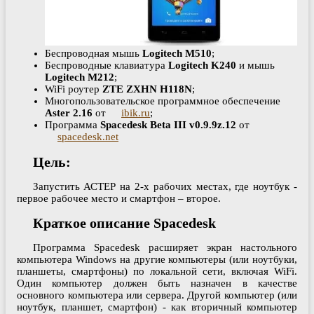
Беспроводная мышь
Logitech M510
;
Беспроводные клавиатура
Logitech K240
и мышь
Logitech M212
;
WiFi роутер
ZTE ZXHN H118N
;
Многопользовательское программное обеспечение
Aster 2.16
от
ibik.ru
;
Программа
Spacedesk Beta III v0.9.9z.12
от
spacedesk.net
Цель
:
Запустить АСТЕР на 2-х рабочих местах, где ноутбук -
первое рабочее место и смартфон – второе.
Краткое описание Spacedesk
Программа Spacedesk расширяет экран настольного
компьютера Windows на другие компьютеры (или ноутбуки,
планшеты, смартфоны) по локальной сети, включая WiFi.
Один компьютер должен быть назначен в качестве
основного компьютера или сервера. Другой компьютер (или
ноутбук, планшет, смартфон) - как вторичный компьютер