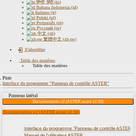
हिन्दी, हिंदी (hi)
Bahasa Indonesia (id)
Italiano (it)
Polski (pl)
Português (pt)
Русский (ru)
中文 (zh)
繁體中文 (zh-tw)
S'identifier
Table des matières
Table des matières
Piste
Interface du programme "Panneau de contrôle ASTER"
Panneau latéral
Documentation v2 (ASTER avant v2.50)
Documentation v2 (ASTER avant v2.50)
Interface du programme "Panneau de contrôle ASTER"
Manuel de l'utilisateur ASTER