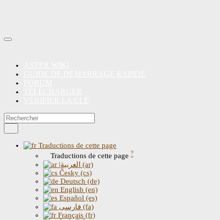
ASTER WIKI
GUIDE DE DÉMARRAGE RAPIDE
FORUM
TÉLÉCHARGER
VÉRIFIER LA CLÉ
Traductions de cette page
?
Traductions de cette page
|العربية (ar)
Česky (cs)
Deutsch (de)
English (en)
Español (es)
فارسی (fa)
Français (fr)