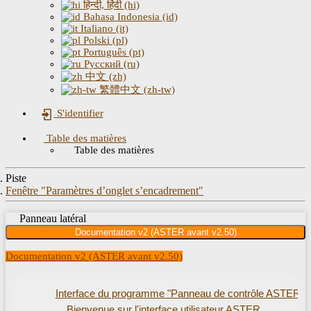
हिन्दी, हिंदी (hi)
Bahasa Indonesia (id)
Italiano (it)
Polski (pl)
Português (pt)
Русский (ru)
中文 (zh)
繁體中文 (zh-tw)
S'identifier
Table des matières
Table des matières
Piste
Fenêtre "Paramètres d’onglet s’encadrement"
Panneau latéral
Documentation v2 (ASTER avant v2.50)
Documentation v2 (ASTER avant v2.50)
Interface du programme "Panneau de contrôle ASTER"
Bienvenue sur l'interface utilisateur ASTER