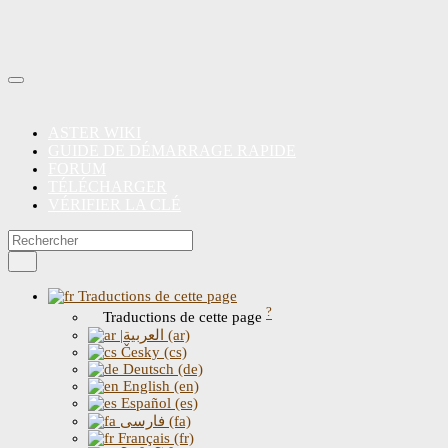
ASTER WIKI
GUIDE DE DÉMARRAGE RAPIDE
FORUM
TÉLÉCHARGER
VÉRIFIER LA CLÉ
Traductions de cette page
?
Traductions de cette page
|العربية (ar)
Česky (cs)
Deutsch (de)
English (en)
Español (es)
فارسی (fa)
Français (fr)