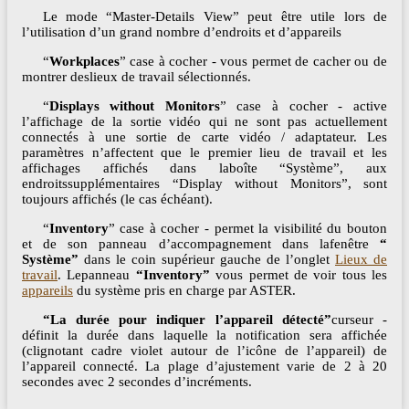
Le mode “Master-Details View” peut être utile lors de
l’utilisation d’un grand nombre d’endroits et d’appareils
“
Workplaces
” case à cocher - vous permet de cacher ou de
montrer deslieux de travail sélectionnés.
“
Displays without Monitors
” case à cocher - active
l’affichage de la sortie vidéo qui ne sont pas actuellement
connectés à une sortie de carte vidéo / adaptateur. Les
paramètres n’affectent que le premier lieu de travail et les
affichages affichés dans laboîte “Système”, aux
endroitssupplémentaires “Display without Monitors”, sont
toujours affichés (le cas échéant).
“
Inventory
” case à cocher - permet la visibilité du bouton
et de son panneau d’accompagnement dans lafenêtre
“
Système”
dans le coin supérieur gauche de l’onglet
Lieux de
travail
. Lepanneau
“Inventory”
vous permet de voir tous les​​​​​​​
appareils
du système pris en charge par ASTER.
“La durée pour indiquer l’appareil détecté”
curseur -
définit la durée dans laquelle la notification sera affichée
(clignotant cadre violet autour de l’icône de l’appareil) de
l’appareil connecté. La plage d’ajustement varie de 2 à 20
secondes avec 2 secondes d’incréments.