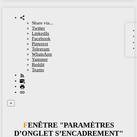
Share via...
Twitter
LinkedIn
Facebook
Pinterest
Telegram
WhatsApp
Yammer
Reddit
Teams
×
FENÊTRE "PARAMÈTRES
D’ONGLET S’ENCADREMENT"