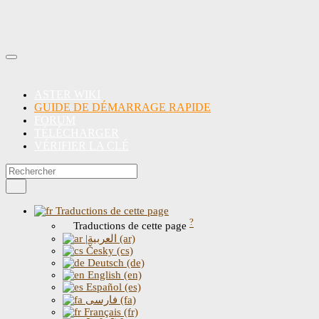
ASTER WIKI
GUIDE DE DÉMARRAGE RAPIDE
FORUM
TÉLÉCHARGER
VÉRIFIER LA CLÉ
Traductions de cette page
?
Traductions de cette page
|العربية (ar)
Česky (cs)
Deutsch (de)
English (en)
Español (es)
فارسی (fa)
Français (fr)