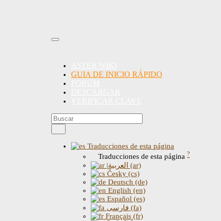
ASTER WIKI
GUIA DE INICIO RÁPIDO
FORUM
DESCARGAR
VERIFICAR CLAVE
Traducciones de esta página
?
Traducciones de esta página
|العربية (ar)
Česky (cs)
Deutsch (de)
English (en)
Español (es)
فارسی (fa)
Français (fr)