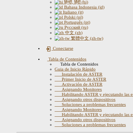
हिन्दी, हिंदी (hi)
Bahasa Indonesia (id)
Italiano (it)
Polski (pl)
Português (pt)
Русский (ru)
中文 (zh)
繁體中文 (zh-tw)
Conectarse
Tabla de Contenidos
Tabla de Contenidos
Guia de Inicio Rápido
Instalación de ASTER
Primer Inicio de ASTER
Activación de ASTER
Asignando Monitores
Habilitando ASTER y ejecutando las est
Asignando otros dispositivos
Soluciones a problemas frecuentes
Asignando Monitores
Habilitando ASTER y ejecutando las est
Asignando otros dispositivos
Soluciones a problemas frecuentes