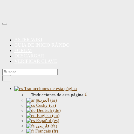
ASTER WIKI
GUIA DE INICIO RÁPIDO
FORUM
DESCARGAR
VERIFICAR CLAVE
Traducciones de esta página
?
Traducciones de esta página
|العربية (ar)
Česky (cs)
Deutsch (de)
English (en)
Español (es)
فارسی (fa)
Français (fr)