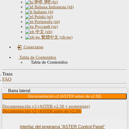
हिन्दी, हिंदी (hi)
Bahasa Indonesia (id)
Italiano (it)
Polski (pl)
Português (pt)
Русский (ru)
中文 (zh)
繁體中文 (zh-tw)
Conectarse
Tabla de Contenidos
Tabla de Contenidos
Traza
FAQ
Barra lateral
Documentación v2 (ASTER antes de v2.50)
Documentación v3 (ASTER v2.50 y posteriores)
Documentación v2 (ASTER antes de v2.50)
Interfaz del programa "ASTER Control Panel"