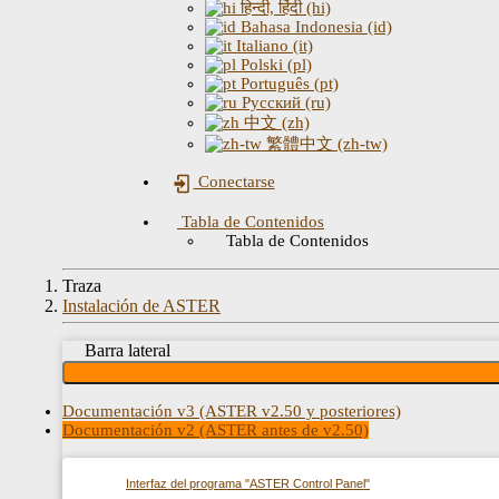
हिन्दी, हिंदी (hi)
Bahasa Indonesia (id)
Italiano (it)
Polski (pl)
Português (pt)
Русский (ru)
中文 (zh)
繁體中文 (zh-tw)
Conectarse
Tabla de Contenidos
Tabla de Contenidos
Traza
Instalación de ASTER
Barra lateral
Documentación v3 (ASTER v2.50 y posteriores)
Documentación v2 (ASTER antes de v2.50)
Interfaz del programa "ASTER Control Panel"