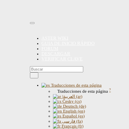
ASTER WIKI
GUIA DE INICIO RÁPIDO
FORUM
DESCARGAR
VERIFICAR CLAVE
Traducciones de esta página
?
Traducciones de esta página
|العربية (ar)
Česky (cs)
Deutsch (de)
English (en)
Español (es)
فارسی (fa)
Français (fr)