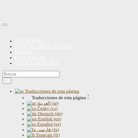
ASTER WIKI
GUIA DE INICIO RÁPIDO
FORUM
DESCARGAR
VERIFICAR CLAVE
Traducciones de esta página
?
Traducciones de esta página
|العربية (ar)
Česky (cs)
Deutsch (de)
English (en)
Español (es)
فارسی (fa)
Français (fr)