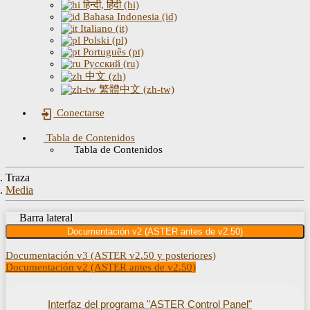
हिन्दी, हिंदी (hi)
Bahasa Indonesia (id)
Italiano (it)
Polski (pl)
Português (pt)
Русский (ru)
中文 (zh)
繁體中文 (zh-tw)
Conectarse
Tabla de Contenidos
Tabla de Contenidos
Traza
Media
Barra lateral
Documentación v2 (ASTER antes de v2.50)
Documentación v3 (ASTER v2.50 y posteriores)
Documentación v2 (ASTER antes de v2.50)
Interfaz del programa "ASTER Control Panel"