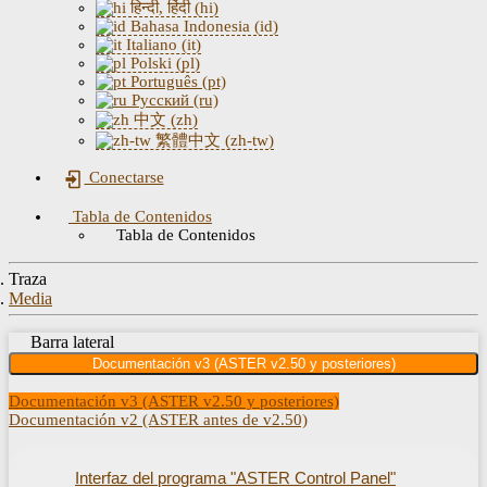
हिन्दी, हिंदी (hi)
Bahasa Indonesia (id)
Italiano (it)
Polski (pl)
Português (pt)
Русский (ru)
中文 (zh)
繁體中文 (zh-tw)
Conectarse
Tabla de Contenidos
Tabla de Contenidos
Traza
Media
Barra lateral
Documentación v3 (ASTER v2.50 y posteriores)
Documentación v3 (ASTER v2.50 y posteriores)
Documentación v2 (ASTER antes de v2.50)
Interfaz del programa "ASTER Control Panel"