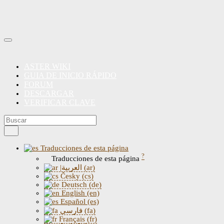
ASTER WIKI
GUIA DE INICIO RÁPIDO
FORUM
DESCARGAR
VERIFICAR CLAVE
Traducciones de esta página
?
Traducciones de esta página
|العربية (ar)
Česky (cs)
Deutsch (de)
English (en)
Español (es)
فارسی (fa)
Français (fr)