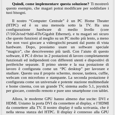
Quindi, come implementare questa soluzione?
Ti mostrerò
questo esempio, che magari potrai modificare per soddisfare i
tuoi bisogni.
Il nostro “Computer Centrale” è un PC Home Theater
(HTPC) ed è su una mensola sotto la TV. Ha una
configurazione hardware di medio livello (core
i7/16Gb/ssd+hdd-4Tb/Gigabit Ethernet), e tu magari sei sicuro
che questo funzioni al meglio su un PC molto più lento, a meno
che non vuoi giocare a videogiochi pesanti dal punto di vista
hardware. Dopo, possiamo usare un software speciale
“magico”, che descriveremo più tardi. Con l’aiuto di questo
software, il PC è diviso in 2 postazioni di lavoro completamente
funzionali ed indipendenti con differenti utenti e dispositivi di
periferiche separate. Il primo utente e la sua postazione di
lavoro è configurata come un “PC desktop” per lavorare e
studiare. Questo usa il proprio schermo, mouse, tastiera, cuffie,
webcam con microfono e stampante. La seconda postazione è
configurata come un universale e potente stazione multimediale
e home cinema, con un grande TV, sistema audio 5.1, joystick
per giocare, controllo remoto e pure uno smartphone con tablet.
Allora, le moderne GPU hanno almeno due uscite: DVI e
HDMI. Usiamo la porta DVI da connettere al display, e l’HDMI
da connettere alla TV. Il nostro display è sulla scrivania, che è
nella stessa stanza del HTPC. Il display è connesso alla GPU