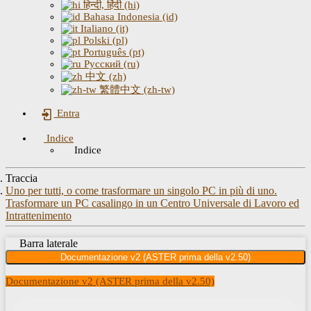
हिन्दी, हिंदी (hi)
Bahasa Indonesia (id)
Italiano (it)
Polski (pl)
Português (pt)
Русский (ru)
中文 (zh)
繁體中文 (zh-tw)
Entra
Indice
Indice
Traccia
Uno per tutti, o come trasformare un singolo PC in più di uno.
Trasformare un PC casalingo in un Centro Universale di Lavoro ed
Intrattenimento
Barra laterale
Documentazione v2 (ASTER prima della v2.50)
Documentazione v2 (ASTER prima della v2.50)