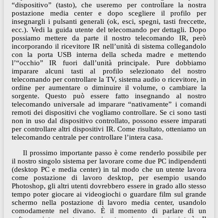
“dispositivo” (tasto), che useremo per controllare la nostra
postazione media center e dopo scegliere il profilo per
insegnargli i pulsanti generali (ok, esci, spegni, tasti freccette,
ecc.). Vedi la guida utente del telecomando per dettagli. Dopo
possiamo mettere da parte il nostro telecomando IR, però
incorporando il ricevitore IR nell’unità di sistema collegandolo
con la porta USB interna della scheda madre e mettendo
l’“occhio” IR fuori dall’unità principale. Pure dobbiamo
imparare alcuni tasti al profilo selezionato del nostro
telecomando per controllare la TV, sistema audio o ricevitore, in
ordine per aumentare o diminuire il volume, o cambiare la
sorgente. Questo può essere fatto insegnando al nostro
telecomando universale ad imparare “nativamente” i comandi
remoti dei dispositivi che vogliamo controllare. Se ci sono tasti
non in uso dal dispositivo controllato, possono essere imparati
per controllare altri dispositivi IR. Come risultato, otteniamo un
telecomando centrale per controllare l’intera casa.
Il prossimo importante passo è come renderlo possibile per
il nostro singolo sistema per lavorare come due PC indipendenti
(desktop PC e media center) in tal modo che un utente lavora
come postazione di lavoro desktop, per esempio usando
Photoshop, gli altri utenti dovrebbero essere in grado allo stesso
tempo poter giocare ai videogiochi o guardare film sul grande
schermo nella postazione di lavoro media center, usandolo
comodamente nel divano. È il momento di parlare di un