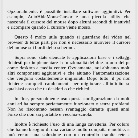
Opzionalmente, è possibile installare software aggiuntivi. Per
esempio, AutoHideMouseCursor è una piccola utility che
nasconde il cursore del mouse dopo alcuni secondi di inattività
e ricompare quando il cursore viene mosso.
Questo è molto utile quando si guardano dei video nel
browser di terze parti per non è necessario muovere il cursore
del mouse sui bordi dello schermo.
Sopra sono state elencate le applicazioni base e i settaggi
richiesti per implementare la funzionalità del due-in-uno del pc
come desktop e media center. Ovviamente, noi abbiamo molti
altri componenti aggiuntivi e che aiutano l’automatizzazione,
che vengono costantemente migliorati. Dopo tutto, il pc non
richiede completi cambiamenti per migliorare all’infinito su
qualsiasi cosa che tu desideri o che richiedi.
In fine, personalmente uso questa configurazione da molti
anni ed ha sempre perfettamente funzionato e senza problemi.
Non ho riscontrato nessun svantaggio durante questi anni.
Forse che non sia portatile e vecchia-scuola.
Inoltre è richiesto l’uso di una lunga cavetteria. Per coloro,
che hanno bisogno di una variante molto compatta e mobile, si
può creare una soluzione con un controllo tramite rete e