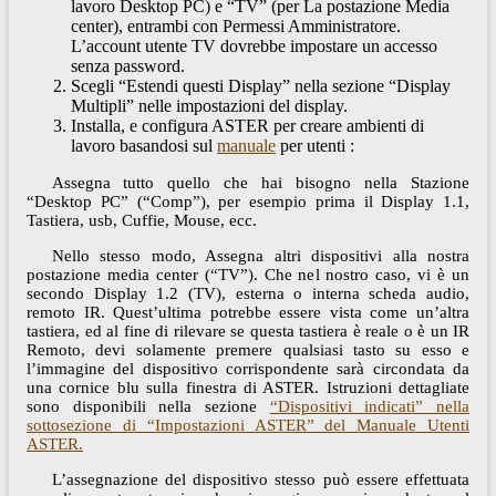
lavoro Desktop PC) e “TV” (per La postazione Media
center), entrambi con Permessi Amministratore.
L’account utente TV dovrebbe impostare un accesso
senza password.
Scegli “Estendi questi Display” nella sezione “Display
Multipli” nelle impostazioni del display.
Installa, e configura ASTER per creare ambienti di
lavoro basandosi sul
manuale
per utenti :
Assegna tutto quello che hai bisogno nella Stazione
“Desktop PC” (“Comp”), per esempio prima il Display 1.1,
Tastiera, usb, Cuffie, Mouse, ecc.
Nello stesso modo, Assegna altri dispositivi alla nostra
postazione media center (“TV”). Che nel nostro caso, vi è un
secondo Display 1.2 (TV), esterna o interna scheda audio,
remoto IR. Quest’ultima potrebbe essere vista come un’altra
tastiera, ed al fine di rilevare se questa tastiera è reale o è un IR
Remoto, devi solamente premere qualsiasi tasto su esso e
l’immagine del dispositivo corrispondente sarà circondata da
una cornice blu sulla finestra di ASTER. Istruzioni dettagliate
sono disponibili nella sezione
“Dispositivi indicati” nella
sottosezione di “Impostazioni ASTER” del Manuale Utenti
ASTER.
L’assegnazione del dispositivo stesso può essere effettuata