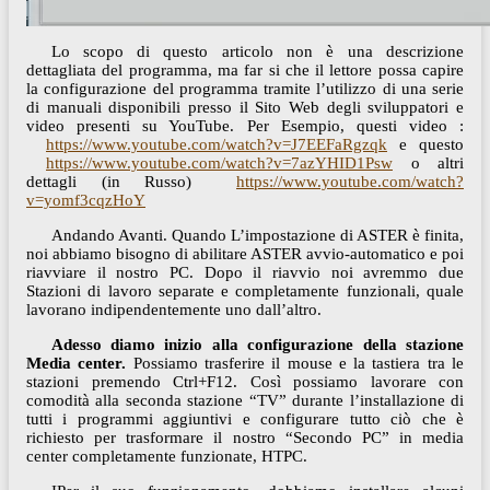
Lo scopo di questo articolo non è una descrizione
dettagliata del programma, ma far si che il lettore possa capire
la configurazione del programma tramite l’utilizzo di una serie
di manuali disponibili presso il Sito Web degli sviluppatori e
video presenti su YouTube. Per Esempio, questi video :
https://www.youtube.com/watch?v=J7EEFaRgzqk
e questo
https://www.youtube.com/watch?v=7azYHID1Psw
o altri
dettagli (in Russo)
https://www.youtube.com/watch?
v=yomf3cqzHoY
Andando Avanti. Quando L’impostazione di ASTER è finita,
noi abbiamo bisogno di abilitare ASTER avvio-automatico e poi
riavviare il nostro PC. Dopo il riavvio noi avremmo due
Stazioni di lavoro separate e completamente funzionali, quale
lavorano indipendentemente uno dall’altro.
Adesso diamo inizio alla configurazione della stazione
Media center.
Possiamo trasferire il mouse e la tastiera tra le
stazioni premendo Ctrl+F12. Così possiamo lavorare con
comodità alla seconda stazione “TV” durante l’installazione di
tutti i programmi aggiuntivi e configurare tutto ciò che è
richiesto per trasformare il nostro “Secondo PC” in media
center completamente funzionate, HTPC.