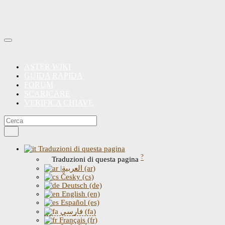
ASTER WIKI
GUIDA RAPIDA
FORUM
SCARICARE
VERIFICA CHIAVE
Traduzioni di questa pagina
?
Traduzioni di questa pagina
|العربية (ar)
Česky (cs)
Deutsch (de)
English (en)
Español (es)
فارسی (fa)
Français (fr)