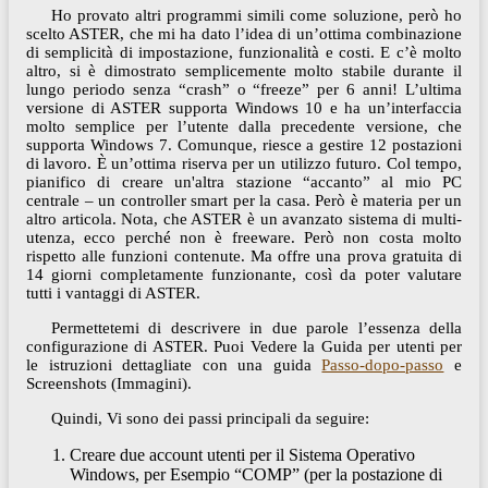
Ho provato altri programmi simili come soluzione, però ho
scelto ASTER, che mi ha dato l’idea di un’ottima combinazione
di semplicità di impostazione, funzionalità e costi. E c’è molto
altro, si è dimostrato semplicemente molto stabile durante il
lungo periodo senza “crash” o “freeze” per 6 anni! L’ultima
versione di ASTER supporta Windows 10 e ha un’interfaccia
molto semplice per l’utente dalla precedente versione, che
supporta Windows 7. Comunque, riesce a gestire 12 postazioni
di lavoro. È un’ottima riserva per un utilizzo futuro. Col tempo,
pianifico di creare un'altra stazione “accanto” al mio PC
centrale – un controller smart per la casa. Però è materia per un
altro articola. Nota, che ASTER è un avanzato sistema di multi-
utenza, ecco perché non è freeware. Però non costa molto
rispetto alle funzioni contenute. Ma offre una prova gratuita di
14 giorni completamente funzionante, così da poter valutare
tutti i vantaggi di ASTER.
Permettetemi di descrivere in due parole l’essenza della
configurazione di ASTER. Puoi Vedere la Guida per utenti per
le istruzioni dettagliate con una guida
Passo-dopo-passo
e
Screenshots (Immagini).
Quindi, Vi sono dei passi principali da seguire:
Creare due account utenti per il Sistema Operativo
Windows, per Esempio “COMP” (per la postazione di