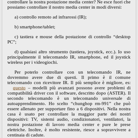
controllare la nostra postazione media center? Ne esce fuori che
possiamo controllare il nostro media center in modi diversi:
a) controllo remoto ad infrarossi (IR);
b) smartphone/tablet;
c) tastiera e mouse della postazione di controllo “desktop
PC”;
d) qualsiasi altro strumento (tastiera, joystick, ecc.). Io uso
principalmente il telecomando IR, smartphone, ed il joystick
wireless per i videogiochi.
Per poterlo controllare con un telecomando IR, ne
dovremmo avere due di questi. Il primo è il comune
telecomando con ricevitore IR. Il più semplice è migliore, es:
questo
– modelli più avanzati possono avere problemi di
compatibilità driver con il software, descritto dopo (ASTER). Il
secondo telecomando è un telecomando universale di
autoapprendimento. Ho scelto “chunghop rm-991” che può
essere allenato per supportare fino a 6 dispositivi. Nella nostra
casa è usato per controllare la maggior parte dei nostri
dispositivi: TV, sistemi audio, condizionatori, ventilatori, la
nostra postazione di lavoro media center e pure le prese
elettriche. Inoltre, è molto resistente, riesce a sopravvivere a
centinaia di cadute.