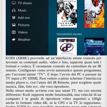
KODI (XBMC) provvede ad un’interfaccia utente comoda per
lavorare su contenuti audio, video e foto, supporta quasi tutti i
formati e codecs. È veramente comodo da controllare da un IR
remoto. Configurare come avvio automatico questo programma
per l’account utente “TV”. E dopo l’avvio del PC e passare da
TV input a PC HDMI, Puoi vedere a pieno schermo l’interfaccia
media player e, con l’aiuto del IR Remote, puoi scegliere quale
musica, film, foto ecc. che vuoi riprodurre.
Nello stesso modo avviene con una smart TV, ma con enormi
differenze: Kodi supporta molte funzionalità, una velocità di un
computer è in grado di riprodurre video superiori a 100gb
anche in formato video 4K, se la GPU e la TV lo supportano.
Inoltre KODI ha reso possibile riprodurre quasi tutti i formati