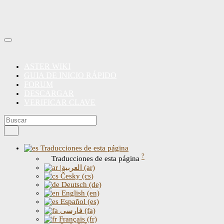
ASTER WIKI
GUIA DE INICIO RÁPIDO
FORUM
DESCARGAR
VERIFICAR CLAVE
Traducciones de esta página
?
Traducciones de esta página
|العربية (ar)
Česky (cs)
Deutsch (de)
English (en)
Español (es)
فارسی (fa)
Français (fr)