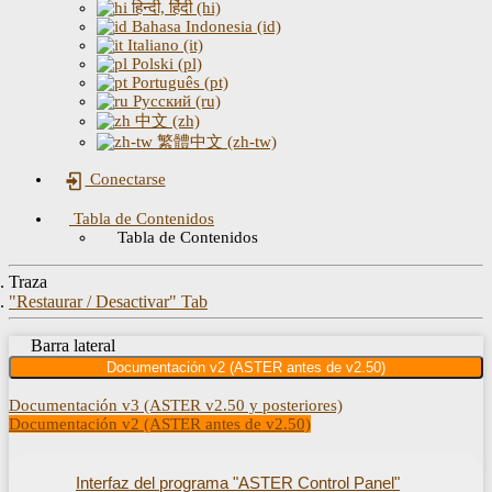
हिन्दी, हिंदी (hi)
Bahasa Indonesia (id)
Italiano (it)
Polski (pl)
Português (pt)
Русский (ru)
中文 (zh)
繁體中文 (zh-tw)
Conectarse
Tabla de Contenidos
Tabla de Contenidos
Traza
"Restaurar / Desactivar" Tab
Barra lateral
Documentación v2 (ASTER antes de v2.50)
Documentación v3 (ASTER v2.50 y posteriores)
Documentación v2 (ASTER antes de v2.50)
Interfaz del programa "ASTER Control Panel"