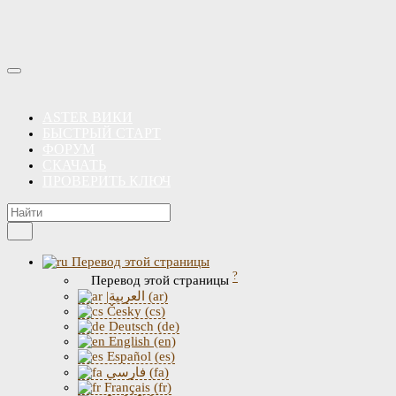
ASTER ВИКИ
БЫСТРЫЙ СТАРТ
ФОРУМ
СКАЧАТЬ
ПРОВЕРИТЬ КЛЮЧ
Перевод этой страницы
?
Перевод этой страницы
|العربية (ar)
Česky (cs)
Deutsch (de)
English (en)
Español (es)
فارسی (fa)
Français (fr)