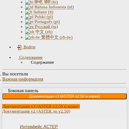
हिन्दी, हिंदी (hi)
Bahasa Indonesia (id)
Italiano (it)
Polski (pl)
Português (pt)
Русский (ru)
中文 (zh)
繁體中文 (zh-tw)
Войти
Содержание
Содержание
Вы посетили
Важная информация
Боковая панель
Документация v3 (ASTER v2.50 и новее)
Документация v3 (ASTER v2.50 и новее)
Документация v2 (ASTER до v2.50)
Интерфейс АСТЕР