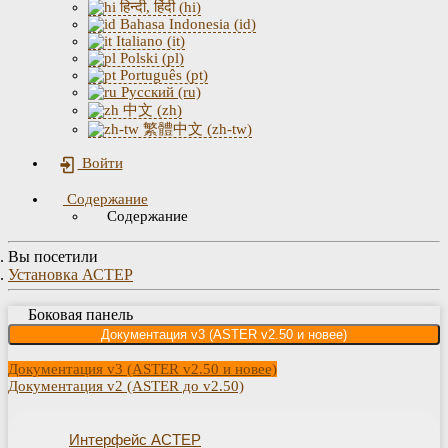
हिन्दी, हिंदी (hi)
Bahasa Indonesia (id)
Italiano (it)
Polski (pl)
Português (pt)
Русский (ru)
中文 (zh)
繁體中文 (zh-tw)
Войти
Содержание
Содержание
Вы посетили
Установка АСТЕР
Боковая панель
Документация v3 (ASTER v2.50 и новее)
Документация v3 (ASTER v2.50 и новее)
Документация v2 (ASTER до v2.50)
Интерфейс АСТЕР