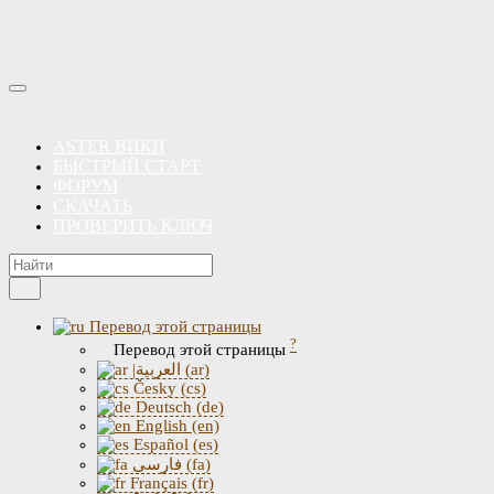
ASTER ВИКИ
БЫСТРЫЙ СТАРТ
ФОРУМ
СКАЧАТЬ
ПРОВЕРИТЬ КЛЮЧ
Перевод этой страницы
?
Перевод этой страницы
|العربية (ar)
Česky (cs)
Deutsch (de)
English (en)
Español (es)
فارسی (fa)
Français (fr)