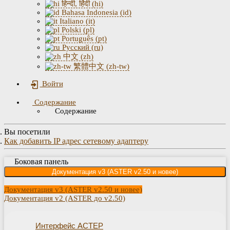
हिन्दी, हिंदी (hi)
Bahasa Indonesia (id)
Italiano (it)
Polski (pl)
Português (pt)
Русский (ru)
中文 (zh)
繁體中文 (zh-tw)
Войти
Содержание
Содержание
Вы посетили
Как добавить IP адрес сетевому адаптеру
Боковая панель
Документация v3 (ASTER v2.50 и новее)
Документация v3 (ASTER v2.50 и новее)
Документация v2 (ASTER до v2.50)
Интерфейс АСТЕР