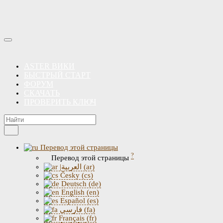
ASTER ВИКИ
БЫСТРЫЙ СТАРТ
ФОРУМ
СКАЧАТЬ
ПРОВЕРИТЬ КЛЮЧ
Перевод этой страницы
?
Перевод этой страницы
|العربية (ar)
Česky (cs)
Deutsch (de)
English (en)
Español (es)
فارسی (fa)
Français (fr)