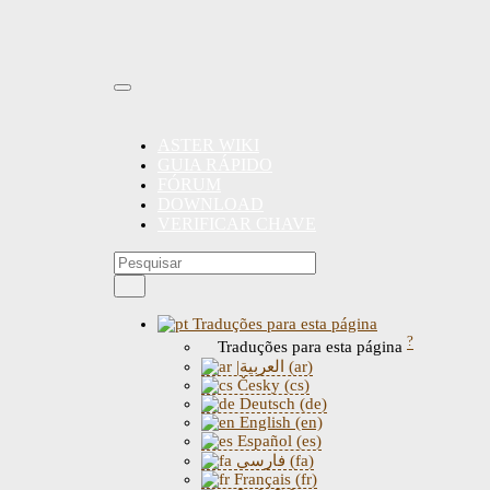
ASTER WIKI
GUIA RÁPIDO
FÓRUM
DOWNLOAD
VERIFICAR CHAVE
Traduções para esta página
?
Traduções para esta página
|العربية (ar)
Česky (cs)
Deutsch (de)
English (en)
Español (es)
فارسی (fa)
Français (fr)