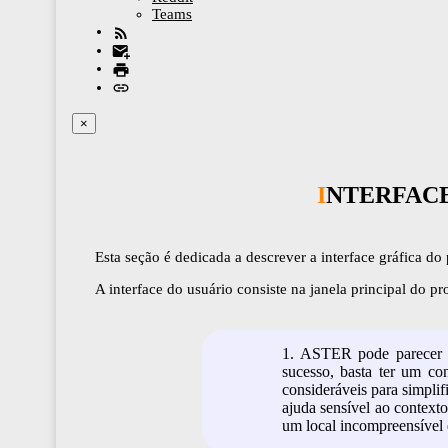
Teams
×
INTERFAC
Esta seção é dedicada a descrever a interface gráfica d
A interface do usuário consiste na janela principal do p
1. ASTER pode parecer u
sucesso, basta ter um c
consideráveis para simpli
ajuda sensível ao context
um local incompreensível e