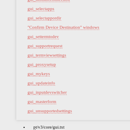
gui_selectapps
gui_selectappordir
"Confirm Device Destination" windows
gui_settermtodev
gui_supportrequest
gui_termviewsettings
gui_proxysetup
gui_mykeys
gui_updateinfo
gui_inputdevswitcher
gui_masterform
gui_unsupportedsettings
pt/v3/core/gui.txt