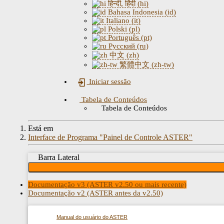
हिन्दी, हिंदी (hi)
Bahasa Indonesia (id)
Italiano (it)
Polski (pl)
Português (pt)
Русский (ru)
中文 (zh)
繁體中文 (zh-tw)
Iniciar sessão
Tabela de Conteúdos
Tabela de Conteúdos
Está em
Interface de Programa "Painel de Controle ASTER"
Barra Lateral
Documentação v3 (ASTER v2.50 ou mais recente)
Documentação v2 (ASTER antes da v2.50)
Manual do usuário do ASTER