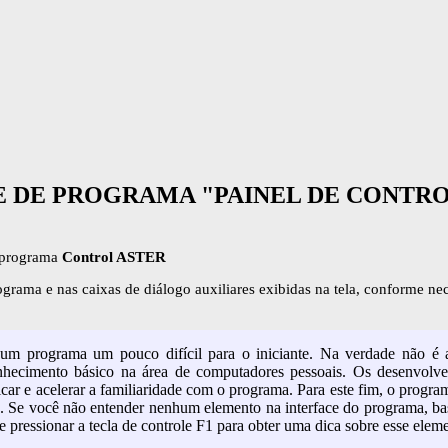
E DE PROGRAMA "PAINEL DE CONTRO
o programa
Control ASTER
rograma e nas caixas de diálogo auxiliares exibidas na tela, conforme n
m programa um pouco difícil para o iniciante. Na verdade não é 
onhecimento básico na área de computadores pessoais. Os desenvolv
ficar e acelerar a familiaridade com o programa. Para este fim, o prog
o. Se você não entender nenhum elemento na interface do programa, b
 pressionar a tecla de controle F1 para obter uma dica sobre esse elem