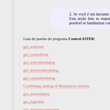
2. Se você é um iniciant
Esta seção lista as etap
possível se familiarizar 
Lista de janelas do programa
Control ASTER
:
gui_welcome
gui_controlform
gui_activationdialog
gui_deactivationdialog
gui_expirationdialog
Confirming starting of Workplaces window
gui_autoactquery
gui_logininfo
gui_monitorconnection