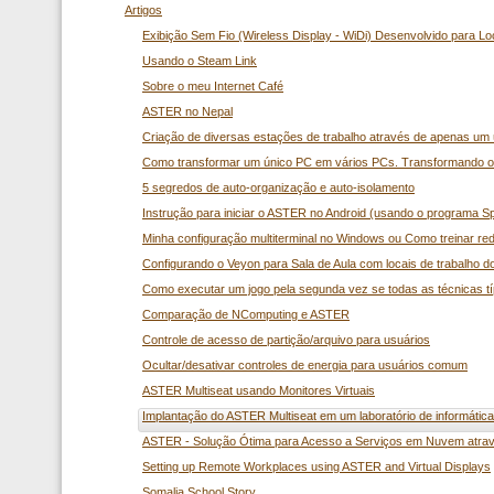
Artigos
Exibição Sem Fio (Wireless Display - WiDi) Desenvolvido para Lo
Usando o Steam Link
Sobre o meu Internet Café
ASTER no Nepal
Criação de diversas estações de trabalho através de apenas um 
Como transformar um único PC em vários PCs. Transformando o 
5 segredos de auto-organização e auto-isolamento
Instrução para iniciar o ASTER no Android (usando o programa 
Minha configuração multiterminal no Windows ou Como treinar re
Configurando o Veyon para Sala de Aula com locais de trabalho 
Como executar um jogo pela segunda vez se todas as técnicas tí
Comparação de NComputing e ASTER
Controle de acesso de partição/arquivo para usuários
Ocultar/desativar controles de energia para usuários comum
ASTER Multiseat usando Monitores Virtuais
Implantação do ASTER Multiseat em um laboratório de informática
ASTER - Solução Ótima para Acesso a Serviços em Nuvem atra
Setting up Remote Workplaces using ASTER and Virtual Displays
Somalia School Story