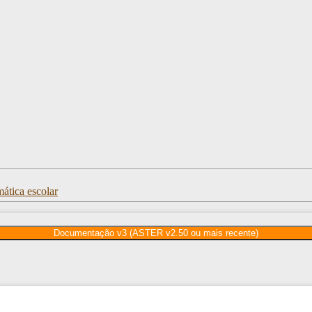
ática escolar
Documentação v3 (ASTER v2.50 ou mais recente)