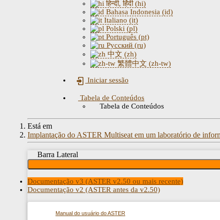
हिन्दी, हिंदी (hi)
Bahasa Indonesia (id)
Italiano (it)
Polski (pl)
Português (pt)
Русский (ru)
中文 (zh)
繁體中文 (zh-tw)
Iniciar sessão
Tabela de Conteúdos
Tabela de Conteúdos
Está em
Implantação do ASTER Multiseat em um laboratório de inform
Barra Lateral
Documentação v3 (ASTER v2.50 ou mais recente)
Documentação v2 (ASTER antes da v2.50)
Manual do usuário do ASTER