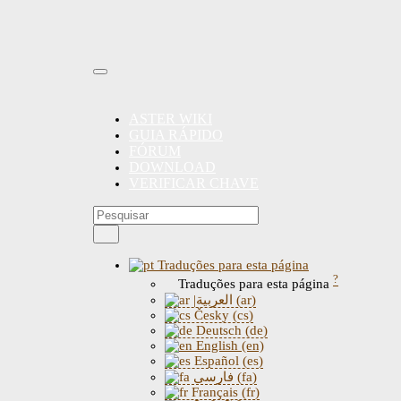
ASTER WIKI
GUIA RÁPIDO
FÓRUM
DOWNLOAD
VERIFICAR CHAVE
Traduções para esta página
?
Traduções para esta página
|العربية (ar)
Česky (cs)
Deutsch (de)
English (en)
Español (es)
فارسی (fa)
Français (fr)