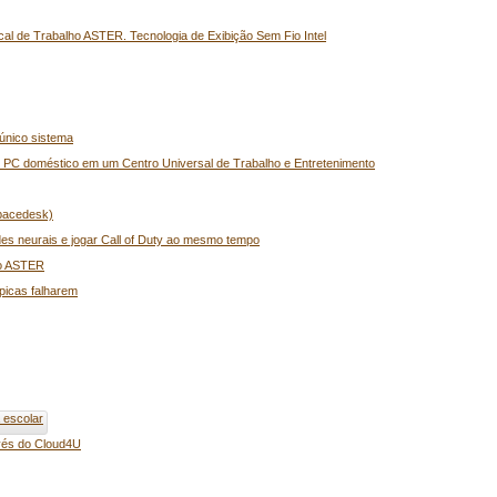
cal de Trabalho ASTER. Tecnologia de Exibição Sem Fio Intel
único sistema
PC doméstico em um Centro Universal de Trabalho e Entretenimento
Spacedesk)
des neurais e jogar Call of Duty ao mesmo tempo
do ASTER
picas falharem
 escolar
vés do Cloud4U