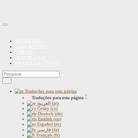
ASTER WIKI
GUIA RÁPIDO
FÓRUM
DOWNLOAD
VERIFICAR CHAVE
Traduções para esta página
?
Traduções para esta página
|العربية (ar)
Česky (cs)
Deutsch (de)
English (en)
Español (es)
فارسی (fa)
Français (fr)