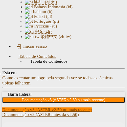
हिन्दी, हिंदी (hi)
Bahasa Indonesia (id)
Italiano (it)
Polski (pl)
Português (pt)
Русский (ru)
中文 (zh)
繁體中文 (zh-tw)
Iniciar sessão
Tabela de Conteúdos
Tabela de Conteúdos
Está em
Como executar um jogo pela segunda vez se todas as técnicas
típicas falharem
Barra Lateral
Documentação v3 (ASTER v2.50 ou mais recente)
Documentação v3 (ASTER v2.50 ou mais recente)
Documentação v2 (ASTER antes da v2.50)