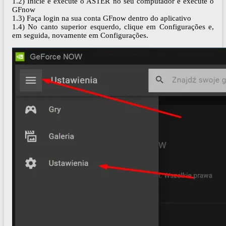
1.2) Inicie e execute o ASTER no seu computador e execute o
GFnow
1.3) Faça login na sua conta GFnow dentro do aplicativo
1.4) No canto superior esquerdo, clique em Configurações e,
em seguida, novamente em Configurações.