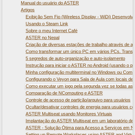
Manual do usuário do ASTER
Artigos
Exibição Sem Fio (Wireless Display - WiDi) Desenvolvi
Usando o Steam Link
Sobre o meu Internet Café
ASTER no Nepal
Criação de diversas estações de trabalho através de 
Como transformar um único PC em vários PCs. Transf
5 segredos de auto-organização e auto-isolamento
Instrução para iniciar o ASTER no Android (usando o 
Minha configuração multiterminal no Windows ou Como 
Configurando o Veyon para Sala de Aula com locais de
Como executar um jogo pela segunda vez se todas as t
Comparação de NComputing e ASTER
Controle de acesso de partição/arquivo para usuários
Ocultar/desativar controles de energia para usuários 
ASTER Multiseat usando Monitores Virtuais
Implantação do ASTER Multiseat em um laboratório de i
ASTER - Solução Ótima para Acesso a Serviços em N
Setting up Remote Workplaces using ASTER and Virtua