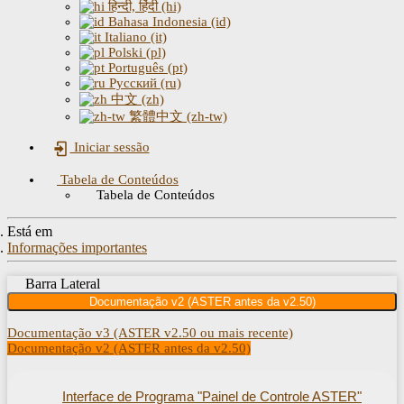
हिन्दी, हिंदी (hi)
Bahasa Indonesia (id)
Italiano (it)
Polski (pl)
Português (pt)
Русский (ru)
中文 (zh)
繁體中文 (zh-tw)
Iniciar sessão
Tabela de Conteúdos
Tabela de Conteúdos
Está em
Informações importantes
Barra Lateral
Documentação v2 (ASTER antes da v2.50)
Documentação v3 (ASTER v2.50 ou mais recente)
Documentação v2 (ASTER antes da v2.50)
Interface de Programa "Painel de Controle ASTER"