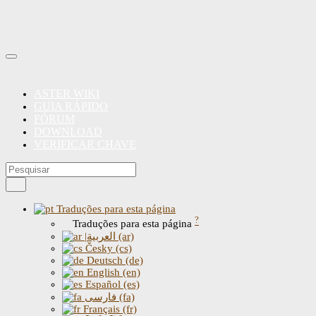
ASTER WIKI
GUIA RÁPIDO
FÓRUM
DOWNLOAD
VERIFICAR CHAVE
Traduções para esta página
?
Traduções para esta página
|العربية (ar)
Česky (cs)
Deutsch (de)
English (en)
Español (es)
فارسی (fa)
Français (fr)