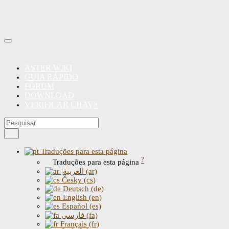
ASTER WIKI
GUIA RÁPIDO
FÓRUM
DOWNLOAD
VERIFICAR CHAVE
Traduções para esta página
?
Traduções para esta página
|العربية (ar)
Česky (cs)
Deutsch (de)
English (en)
Español (es)
فارسی (fa)
Français (fr)