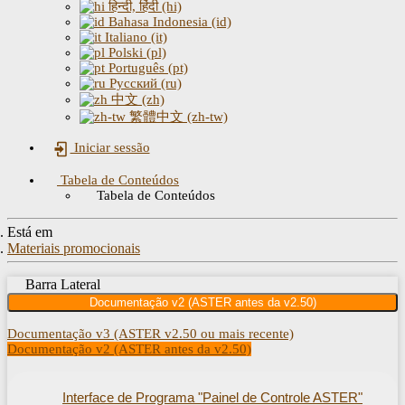
हिन्दी, हिंदी (hi)
Bahasa Indonesia (id)
Italiano (it)
Polski (pl)
Português (pt)
Русский (ru)
中文 (zh)
繁體中文 (zh-tw)
Iniciar sessão
Tabela de Conteúdos
Tabela de Conteúdos
Está em
Materiais promocionais
Barra Lateral
Documentação v2 (ASTER antes da v2.50)
Documentação v3 (ASTER v2.50 ou mais recente)
Documentação v2 (ASTER antes da v2.50)
Interface de Programa "Painel de Controle ASTER"