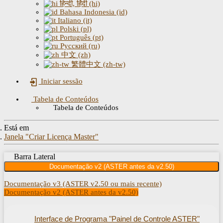
हिन्दी, हिंदी (hi)
Bahasa Indonesia (id)
Italiano (it)
Polski (pl)
Português (pt)
Русский (ru)
中文 (zh)
繁體中文 (zh-tw)
Iniciar sessão
Tabela de Conteúdos
Tabela de Conteúdos
Está em
Janela "Criar Licença Master"
Barra Lateral
Documentação v2 (ASTER antes da v2.50)
Documentação v3 (ASTER v2.50 ou mais recente)
Documentação v2 (ASTER antes da v2.50)
Interface de Programa "Painel de Controle ASTER"