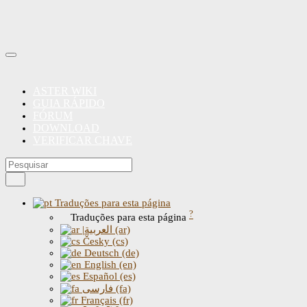
ASTER WIKI
GUIA RÁPIDO
FÓRUM
DOWNLOAD
VERIFICAR CHAVE
Traduções para esta página
?
Traduções para esta página
|العربية (ar)
Česky (cs)
Deutsch (de)
English (en)
Español (es)
فارسی (fa)
Français (fr)