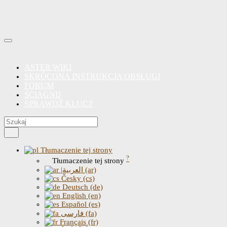
ASTER WIKI
SKRÓCONA INSTRUKCJA OBSŁUGI
FORUM
ŚCIĄGNIJ
SPRAWDŹ KLUCZ
Tłumaczenie tej strony
?
Tłumaczenie tej strony
|العربية (ar)
Česky (cs)
Deutsch (de)
English (en)
Español (es)
فارسی (fa)
Français (fr)