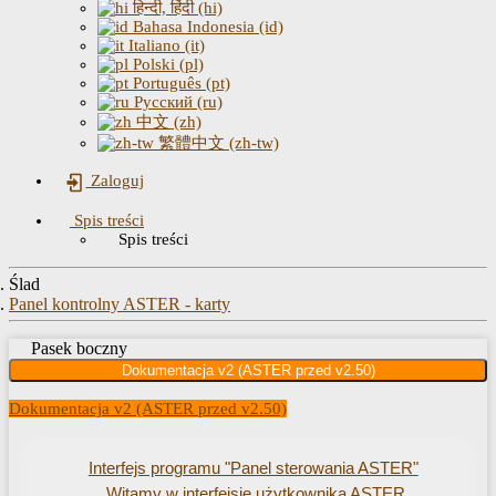
हिन्दी, हिंदी (hi)
Bahasa Indonesia (id)
Italiano (it)
Polski (pl)
Português (pt)
Русский (ru)
中文 (zh)
繁體中文 (zh-tw)
Zaloguj
Spis treści
Spis treści
Ślad
Panel kontrolny ASTER - karty
Pasek boczny
Dokumentacja v2 (ASTER przed v2.50)
Dokumentacja v2 (ASTER przed v2.50)
Interfejs programu "Panel sterowania ASTER"
Witamy w interfejsie użytkownika ASTER