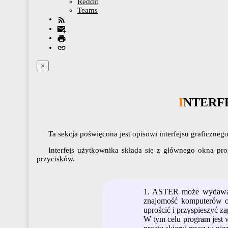
Reddit
Teams
×
INTER
Ta sekcja poświęcona jest opisowi interfejsu graficzne
Interfejs użytkownika składa się z głównego okna pr
przycisków.
1. ASTER może wydawać s
znajomość komputerów o
uprościć i przyspieszyć z
W tym celu program jest 