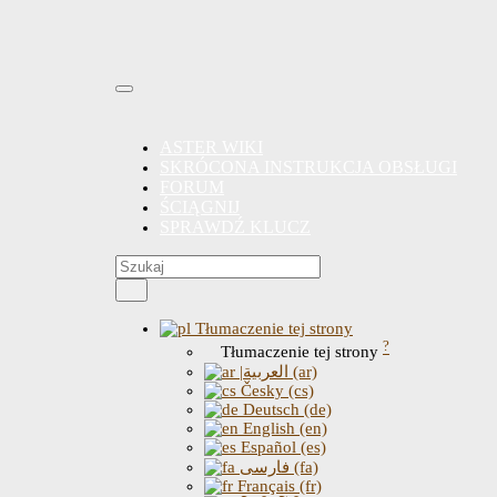
ASTER WIKI
SKRÓCONA INSTRUKCJA OBSŁUGI
FORUM
ŚCIĄGNIJ
SPRAWDŹ KLUCZ
Tłumaczenie tej strony
?
Tłumaczenie tej strony
|العربية (ar)
Česky (cs)
Deutsch (de)
English (en)
Español (es)
فارسی (fa)
Français (fr)