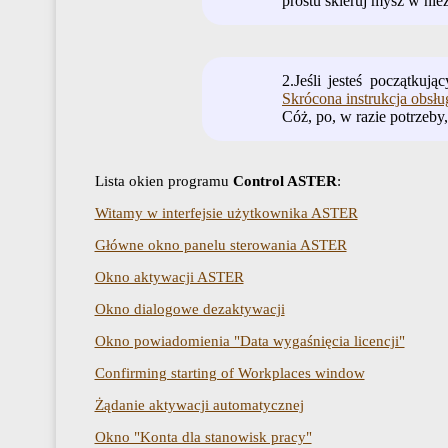
prostu skieruj mysz w nie
2.Jeśli jesteś początkuj
Skrócona instrukcja obsłu
Cóż, po, w razie potrzeb
Lista okien programu
Control ASTER
:
Witamy w interfejsie użytkownika ASTER
Główne okno panelu sterowania ASTER
Okno aktywacji ASTER
Okno dialogowe dezaktywacji
Okno powiadomienia "Data wygaśnięcia licencji"
Confirming starting of Workplaces window
Żądanie aktywacji automatycznej
Okno "Konta dla stanowisk pracy"