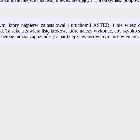
zrozumiałe miejsce i naciśnij klawisz sterujący F1, a otrzymasz podpow
ącym, który najpierw zainstalował i uruchomił ASTER, i nie wiesz 
gi
. Ta sekcja zawiera listę kroków, które należy wykonać, aby szybk
y, będzie można zapoznać się z bardziej zaawansowanymi ustawieniam