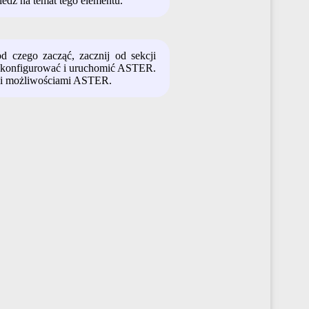
iedź na temat tego elementu.
od czego zacząć, zacznij od sekcji
o skonfigurować i uruchomić ASTER.
i i możliwościami ASTER.