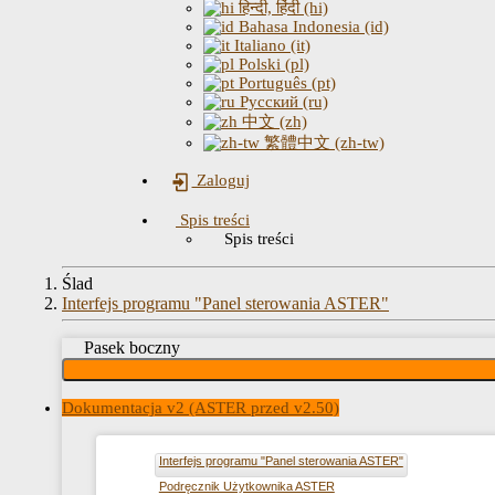
हिन्दी, हिंदी (hi)
Bahasa Indonesia (id)
Italiano (it)
Polski (pl)
Português (pt)
Русский (ru)
中文 (zh)
繁體中文 (zh-tw)
Zaloguj
Spis treści
Spis treści
Ślad
Interfejs programu "Panel sterowania ASTER"
Pasek boczny
Dokumentacja v2 (ASTER przed v2.50)
Interfejs programu "Panel sterowania ASTER"
Podręcznik Użytkownika ASTER