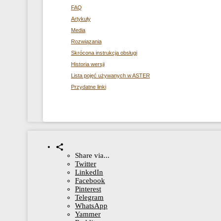
FAQ
Artykuły
Media
Rozwiązania
Skrócona instrukcja obsługi
Historia wersji
Lista pojęć używanych w ASTER
Przydatne linki
Share via...
Twitter
LinkedIn
Facebook
Pinterest
Telegram
WhatsApp
Yammer