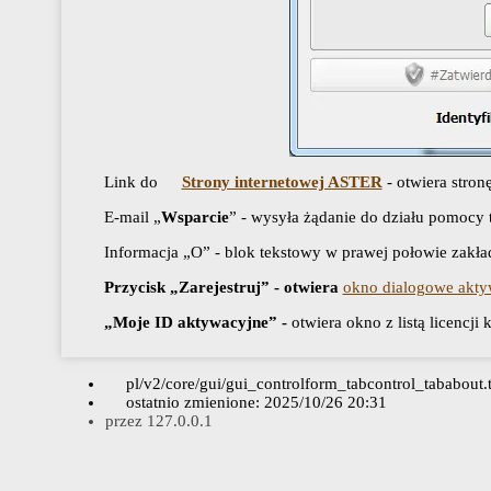
Link do
Strony internetowej ASTER
- otwiera stro
E-mail „
Wsparcie
” - wysyła żądanie do działu pomocy t
Informacja „O” - blok tekstowy w prawej połowie zakładk
Przycisk „Zarejestruj” - otwiera
okno dialogowe akty
„Moje ID aktywacyjne” -
otwiera okno z listą licenc
pl/v2/core/gui/gui_controlform_tabcontrol_tababout.
ostatnio zmienione:
2025/10/26 20:31
przez
127.0.0.1