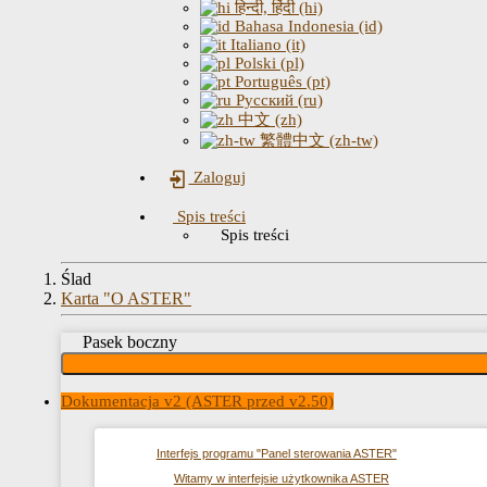
हिन्दी, हिंदी (hi)
Bahasa Indonesia (id)
Italiano (it)
Polski (pl)
Português (pt)
Русский (ru)
中文 (zh)
繁體中文 (zh-tw)
Zaloguj
Spis treści
Spis treści
Ślad
Karta "O ASTER"
Pasek boczny
Dokumentacja v2 (ASTER przed v2.50)
Interfejs programu "Panel sterowania ASTER"
Witamy w interfejsie użytkownika ASTER