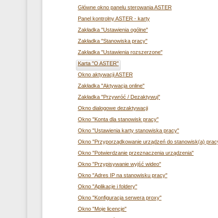
Główne okno panelu sterowania ASTER
Panel kontrolny ASTER - karty
Zakładka "Ustawienia ogólne"
Zakładka "Stanowiska pracy"
Zakładka "Ustawienia rozszerzone"
Karta "O ASTER"
Okno aktywacji ASTER
Zakładka "Aktywacja online"
Zakładka "Przywróć / Dezaktywuj"
Okno dialogowe dezaktywacji
Okno "Konta dla stanowisk pracy"
Okno "Ustawienia karty stanowiska pracy"
Okno "Przyporządkowanie urządzeń do stanowisk(a) prac
Okno "Potwierdzanie przeznaczenia urządzenia"
Okno "Przypisywanie wyjść wideo"
Okno "Adres IP na stanowisku pracy"
Okno "Aplikacje i foldery"
Okno "Konfiguracja serwera proxy"
Okno "Moje licencje"