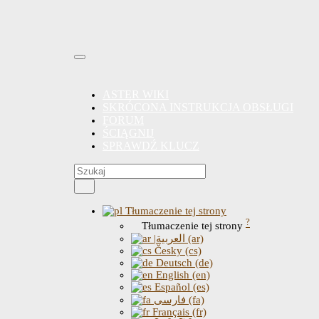
ASTER WIKI
SKRÓCONA INSTRUKCJA OBSŁUGI
FORUM
ŚCIĄGNIJ
SPRAWDŹ KLUCZ
Tłumaczenie tej strony
?
Tłumaczenie tej strony
|العربية (ar)
Česky (cs)
Deutsch (de)
English (en)
Español (es)
فارسی (fa)
Français (fr)