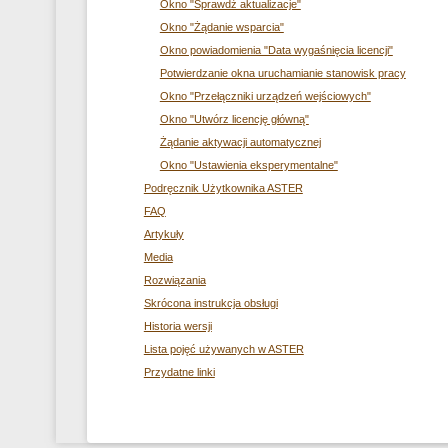
Okno "Sprawdź aktualizacje"
Okno "Żądanie wsparcia"
Okno powiadomienia "Data wygaśnięcia licencji"
Potwierdzanie okna uruchamianie stanowisk pracy
Okno "Przełączniki urządzeń wejściowych"
Okno "Utwórz licencję główną"
Żądanie aktywacji automatycznej
Okno "Ustawienia eksperymentalne"
Podręcznik Użytkownika ASTER
FAQ
Artykuły
Media
Rozwiązania
Skrócona instrukcja obsługi
Historia wersji
Lista pojęć używanych w ASTER
Przydatne linki