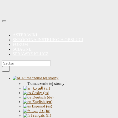
ASTER WIKI
SKRÓCONA INSTRUKCJA OBSŁUGI
FORUM
ŚCIĄGNIJ
SPRAWDŹ KLUCZ
Tłumaczenie tej strony
?
Tłumaczenie tej strony
|العربية (ar)
Česky (cs)
Deutsch (de)
English (en)
Español (es)
فارسی (fa)
Français (fr)