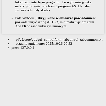
lokalizacji interfejsu programu. Po wybraniu języka
należy ponownie uruchomić program ASTER, aby
zmiany odniosły skutek.
Pole wyboru „
Ukryj ikonę w obszarze powiadomień
”
pozwala ukryć ikonę ASTER, minimalizując program
ASTER w zasobniku systemowym.
pl/v2/core/gui/gui_controlform_tabcontrol_tabcommon.txt
ostatnio zmienione:
2025/10/26 20:32
przez
127.0.0.1