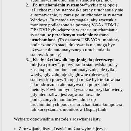
automatycznie uruchamiał stanowiska pracy.
„Po uruchomieniu systemów”
wybierz tę opcję,
jeśli chcesz, aby stanowiska pracy uruchamiały się
automatycznie, tj. zaraz po uruchomieniu systemu
Windows. Ta metoda wymagała, aby wszystkie
monitory podłączone za pomocą VGA / HDMI /
DP / DVI były włączone w czasie uruchamiania
systemu,
w przeciwnym razie nie zostaną
uruchomione
. (To oznacza USB VGA, monitory
podłączane do stacji dokowania nie mogą być
używane do automatycznego uruchamiania
stanowisk pracy).
„Kiedy użytkownik loguje się do pierwszego
miejsca pracy”,
po wybraniu stanowiska pracy
zostaną uruchomione automatycznie, ale tylko
wtedy, gdy zaloguje się główne (pierwsze)
stanowisko pracy. Ta opcja może być traktowana
jako odroczona alternatywa dla poprzedniej
metody. Powinno być używane na przykład wtedy,
gdy niemożliwe jest zagwarantowanie
podłączonych monitorów hdmi / dp
uruchomionych podczas uruchamiania komputera
lub korzystania z monitorów DisplayLink.
Wybierz odpowiednią metodę z rozwijanej listy.
Z rozwijanej listy „
Język
” można wybrać język