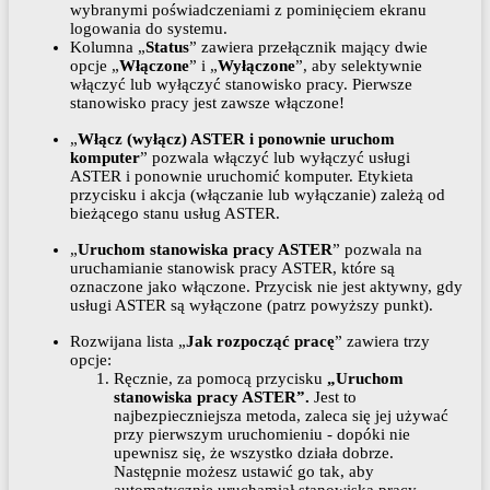
wybranymi poświadczeniami z pominięciem ekranu
logowania do systemu.
Kolumna „
Status
” zawiera przełącznik mający dwie
opcje „
Włączone
” i „
Wyłączone
”, aby selektywnie
włączyć lub wyłączyć stanowisko pracy. Pierwsze
stanowisko pracy jest zawsze włączone!
„
Włącz (wyłącz) ASTER i ponownie uruchom
komputer
” pozwala włączyć lub wyłączyć usługi
ASTER i ponownie uruchomić komputer. Etykieta
przycisku i akcja (włączanie lub wyłączanie) zależą od
bieżącego stanu usług ASTER.
„
Uruchom stanowiska pracy ASTER
” pozwala na
uruchamianie stanowisk pracy ASTER, które są
oznaczone jako włączone. Przycisk nie jest aktywny, gdy
usługi ASTER są wyłączone (patrz powyższy punkt).
Rozwijana lista „
Jak rozpocząć pracę
” zawiera trzy
opcje:
Ręcznie, za pomocą przycisku
„Uruchom
stanowiska pracy ASTER”.
Jest to
najbezpieczniejsza metoda, zaleca się jej używać
przy pierwszym uruchomieniu - dopóki nie
upewnisz się, że wszystko działa dobrze.
Następnie możesz ustawić go tak, aby