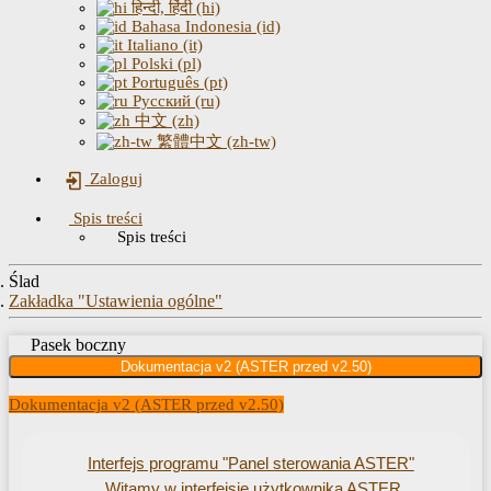
हिन्दी, हिंदी (hi)
Bahasa Indonesia (id)
Italiano (it)
Polski (pl)
Português (pt)
Русский (ru)
中文 (zh)
繁體中文 (zh-tw)
Zaloguj
Spis treści
Spis treści
Ślad
Zakładka "Ustawienia ogólne"
Pasek boczny
Dokumentacja v2 (ASTER przed v2.50)
Dokumentacja v2 (ASTER przed v2.50)
Interfejs programu "Panel sterowania ASTER"
Witamy w interfejsie użytkownika ASTER